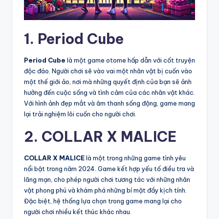
1. Period Cube
Period Cube
là một game otome hấp dẫn với cốt truyện
độc đáo. Người chơi sẽ vào vai một nhân vật bị cuốn vào
một thế giới ảo, nơi mà những quyết định của bạn sẽ ảnh
hưởng đến cuộc sống và tình cảm của các nhân vật khác.
Với hình ảnh đẹp mắt và âm thanh sống động, game mang
lại trải nghiệm lôi cuốn cho người chơi.
2. COLLAR X MALICE
COLLAR X MALICE
là một trong những game tình yêu
nổi bật trong năm 2024. Game kết hợp yếu tố điều tra và
lãng mạn, cho phép người chơi tương tác với những nhân
vật phong phú và khám phá những bí mật đầy kịch tính.
Đặc biệt, hệ thống lựa chọn trong game mang lại cho
người chơi nhiều kết thúc khác nhau.