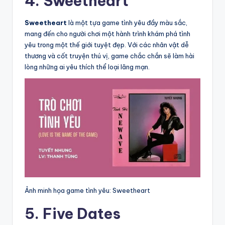
4. Sweetheart
Sweetheart
là một tựa game tình yêu đầy màu sắc,
mang đến cho người chơi một hành trình khám phá tình
yêu trong một thế giới tuyệt đẹp. Với các nhân vật dễ
thương và cốt truyện thú vị, game chắc chắn sẽ làm hài
lòng những ai yêu thích thể loại lãng mạn.
Ảnh minh họa game tình yêu: Sweetheart
5. Five Dates