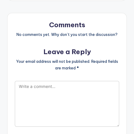
Comments
No comments yet. Why don’t you start the discussion?
Leave a Reply
Your email address will not be published.
Required fields
are marked
*