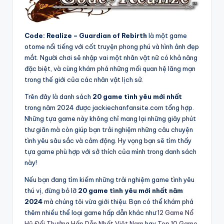
Code: Realize – Guardian of Rebirth
là một game
otome nổi tiếng với cốt truyện phong phú và hình ảnh đẹp
mắt. Người chơi sẽ nhập vai một nhân vật nữ có khả năng
đặc biệt, và cùng khám phá những mối quan hệ lãng mạn
trong thế giới của các nhân vật lịch sử.
Trên đây là danh sách
20 game tình yêu mới nhất
trong năm 2024 được jackiechanfansite.com tổng hợp.
Những tựa game này không chỉ mang lại những giây phút
thư giãn mà còn giúp bạn trải nghiệm những câu chuyện
tình yêu sâu sắc và cảm động. Hy vọng bạn sẽ tìm thấy
tựa game phù hợp với sở thích của mình trong danh sách
này!
Nếu bạn đang tìm kiếm những trải nghiệm game tình yêu
thú vị, đừng bỏ lỡ
20 game tình yêu mới nhất năm
2024
mà chúng tôi vừa giới thiệu. Bạn có thể khám phá
thêm nhiều thể loại game hấp dẫn khác như
12 Game Nổ
Hũ Đổi Thưởng Hấp Dẫn Nhất Việt Nam
hay
Top 10 Game