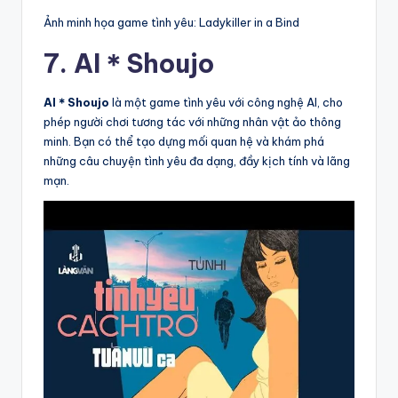
Ảnh minh họa game tình yêu: Ladykiller in a Bind
7. AI＊Shoujo
AI＊Shoujo
là một game tình yêu với công nghệ AI, cho
phép người chơi tương tác với những nhân vật ảo thông
minh. Bạn có thể tạo dựng mối quan hệ và khám phá
những câu chuyện tình yêu đa dạng, đầy kịch tính và lãng
mạn.