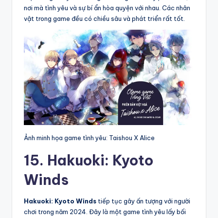
nơi mà tình yêu và sự bí ẩn hòa quyện với nhau. Các nhân
vật trong game đều có chiều sâu và phát triển rất tốt.
Ảnh minh họa game tình yêu: Taishou X Alice
15. Hakuoki: Kyoto
Winds
Hakuoki: Kyoto Winds
tiếp tục gây ấn tượng với người
chơi trong năm 2024. Đây là một game tình yêu lấy bối