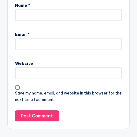
Name
*
Email
*
Website
Save my name, email, and website in this browser for the
next time I comment.