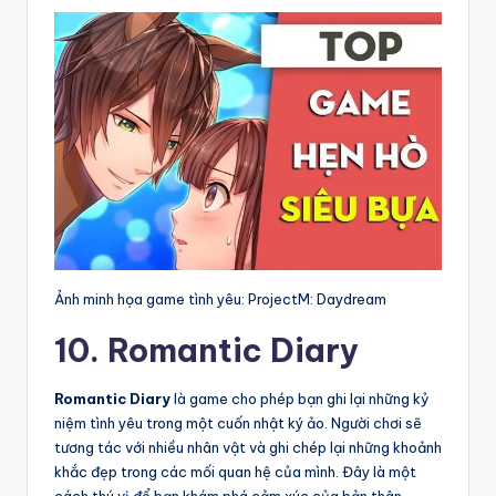
Ảnh minh họa game tình yêu: ProjectM: Daydream
10. Romantic Diary
Romantic Diary
là game cho phép bạn ghi lại những kỷ
niệm tình yêu trong một cuốn nhật ký ảo. Người chơi sẽ
tương tác với nhiều nhân vật và ghi chép lại những khoảnh
khắc đẹp trong các mối quan hệ của mình. Đây là một
cách thú vị để bạn khám phá cảm xúc của bản thân.