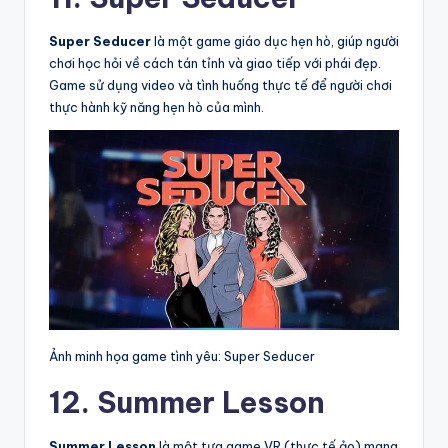
Super Seducer
là một game giáo dục hẹn hò, giúp người
chơi học hỏi về cách tán tỉnh và giao tiếp với phái đẹp.
Game sử dụng video và tình huống thực tế để người chơi
thực hành kỹ năng hẹn hò của mình.
Ảnh minh họa game tình yêu: Super Seducer
12. Summer Lesson
Summer Lesson
là một tựa game VR (thực tế ảo) mang