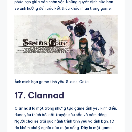
phức tạp giữa các nhân vật. Những quyết định của bạn
sẽ ảnh hưởng đến các kết thúc khác nhau trong game.
Ảnh minh họa game tình yêu: Steins; Gate
17. Clannad
Clannad
là một trong những tựa game tình yêu kinh điển,
được yêu thích bởi cốt truyện sâu sắc và cảm động.
Người chơi sẽ trải qua hành trình tình yêu và tình bạn, từ
đó khám phá ý nghĩa của cuộc sống. Đây là một game