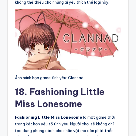
không thể thiếu cho những ai yêu thích thể loại này.
Ảnh minh họa game tình yêu: Clannad
18. Fashioning Little
Miss Lonesome
Fashioning Little Miss Lonesome
là một game thời
trang kết hợp yếu tố tình yêu. Người chơi sẽ không chỉ
tạo dựng phong cách cho nhân vật mà còn phát triển