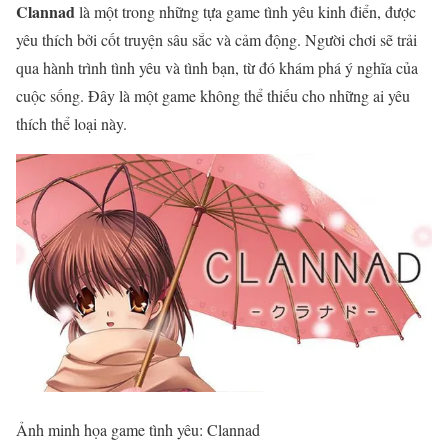
Clannad
là một trong những tựa game tình yêu kinh điển, được
yêu thích bởi cốt truyện sâu sắc và cảm động. Người chơi sẽ trải
qua hành trình tình yêu và tình bạn, từ đó khám phá ý nghĩa của
cuộc sống. Đây là một game không thể thiếu cho những ai yêu
thích thể loại này.
Ảnh minh họa game tình yêu: Clannad