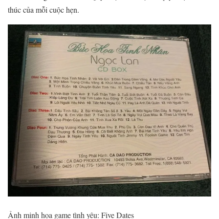
thúc của mỗi cuộc hẹn.
Ảnh minh họa game tình yêu: Five Dates