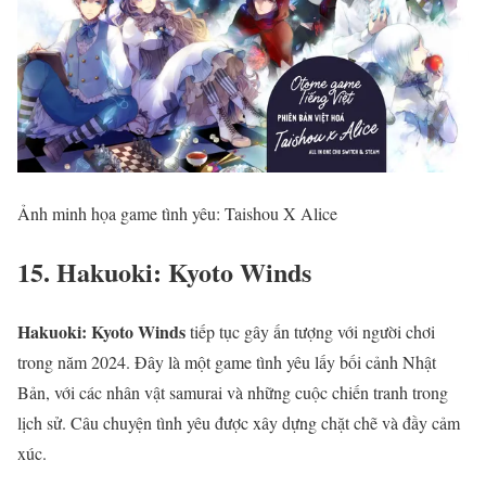
Ảnh minh họa game tình yêu: Taishou X Alice
15. Hakuoki: Kyoto Winds
Hakuoki: Kyoto Winds
tiếp tục gây ấn tượng với người chơi
trong năm 2024. Đây là một game tình yêu lấy bối cảnh Nhật
Bản, với các nhân vật samurai và những cuộc chiến tranh trong
lịch sử. Câu chuyện tình yêu được xây dựng chặt chẽ và đầy cảm
xúc.