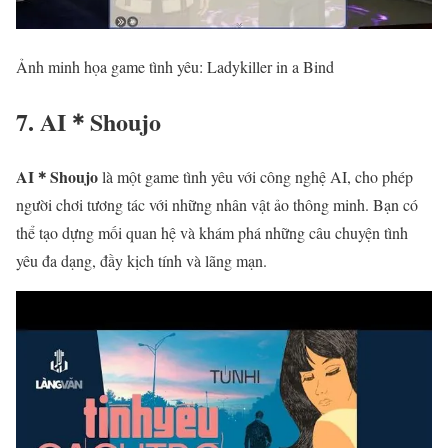
Ảnh minh họa game tình yêu: Ladykiller in a Bind
7. AI＊Shoujo
AI＊Shoujo
là một game tình yêu với công nghệ AI, cho phép
người chơi tương tác với những nhân vật ảo thông minh. Bạn có
thể tạo dựng mối quan hệ và khám phá những câu chuyện tình
yêu đa dạng, đầy kịch tính và lãng mạn.