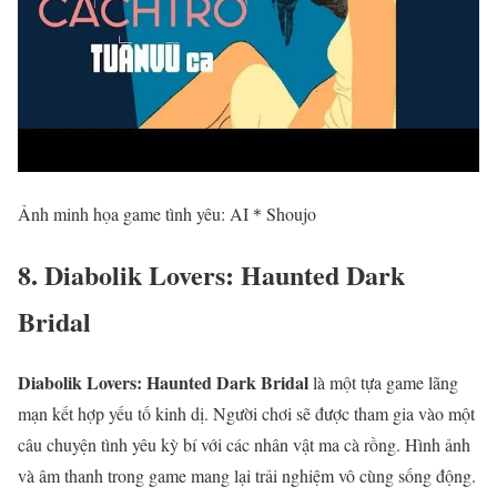
Ảnh minh họa game tình yêu: AI＊Shoujo
8. Diabolik Lovers: Haunted Dark
Bridal
Diabolik Lovers: Haunted Dark Bridal
là một tựa game lãng
mạn kết hợp yếu tố kinh dị. Người chơi sẽ được tham gia vào một
câu chuyện tình yêu kỳ bí với các nhân vật ma cà rồng. Hình ảnh
và âm thanh trong game mang lại trải nghiệm vô cùng sống động.