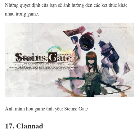
Những quyết định của bạn sẽ ảnh hưởng đến các kết thúc khác
nhau trong game.
Ảnh minh họa game tình yêu: Steins; Gate
17. Clannad