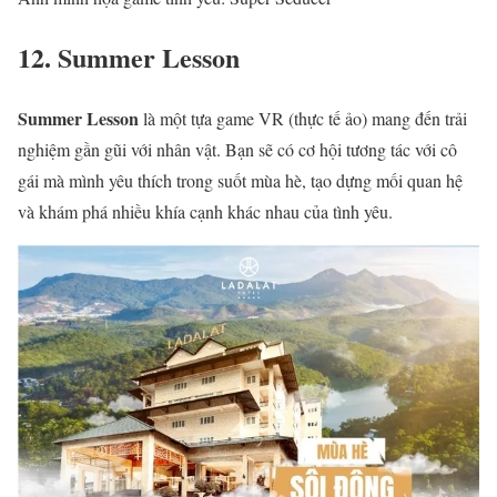
12. Summer Lesson
Summer Lesson
là một tựa game VR (thực tế ảo) mang đến trải
nghiệm gần gũi với nhân vật. Bạn sẽ có cơ hội tương tác với cô
gái mà mình yêu thích trong suốt mùa hè, tạo dựng mối quan hệ
và khám phá nhiều khía cạnh khác nhau của tình yêu.