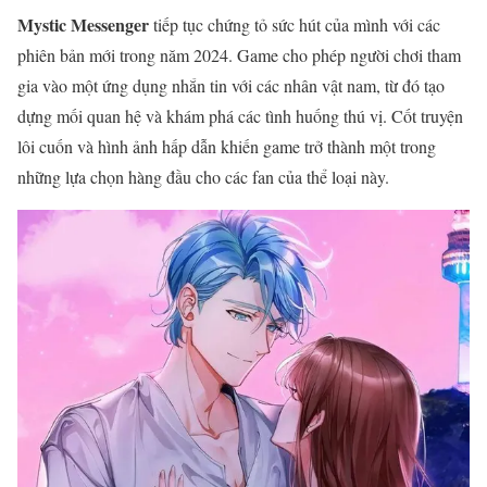
Mystic Messenger
tiếp tục chứng tỏ sức hút của mình với các
phiên bản mới trong năm 2024. Game cho phép người chơi tham
gia vào một ứng dụng nhắn tin với các nhân vật nam, từ đó tạo
dựng mối quan hệ và khám phá các tình huống thú vị. Cốt truyện
lôi cuốn và hình ảnh hấp dẫn khiến game trở thành một trong
những lựa chọn hàng đầu cho các fan của thể loại này.