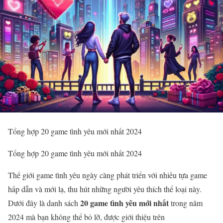
Tổng hợp 20 game tình yêu mới nhất 2024
Tổng hợp 20 game tình yêu mới nhất 2024
Thế giới game tình yêu ngày càng phát triển với nhiều tựa game
hấp dẫn và mới lạ, thu hút những người yêu thích thể loại này.
20 game tình yêu mới nhất
Dưới đây là danh sách
trong năm
2024 mà bạn không thể bỏ lỡ, được giới thiệu trên