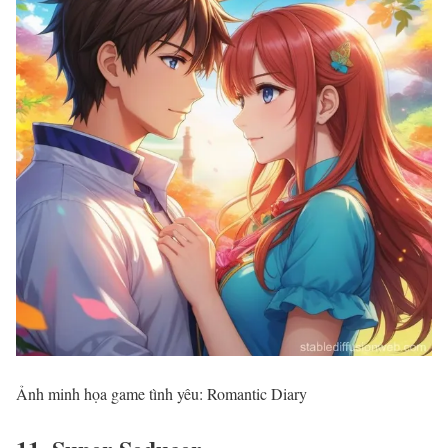
Ảnh minh họa game tình yêu: Romantic Diary