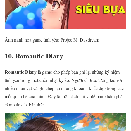
Ảnh minh họa game tình yêu: ProjectM: Daydream
10. Romantic Diary
Romantic Diary
là game cho phép bạn ghi lại những kỷ niệm
tình yêu trong một cuốn nhật ký ảo. Người chơi sẽ tương tác với
nhiều nhân vật và ghi chép lại những khoảnh khắc đẹp trong các
mối quan hệ của mình. Đây là một cách thú vị để bạn khám phá
cảm xúc của bản thân.