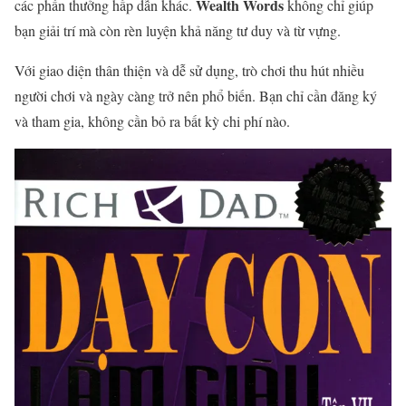
Wealth Words
các phần thưởng hấp dẫn khác.
không chỉ giúp
bạn giải trí mà còn rèn luyện khả năng tư duy và từ vựng.
Với giao diện thân thiện và dễ sử dụng, trò chơi thu hút nhiều
người chơi và ngày càng trở nên phổ biến. Bạn chỉ cần đăng ký
và tham gia, không cần bỏ ra bất kỳ chi phí nào.