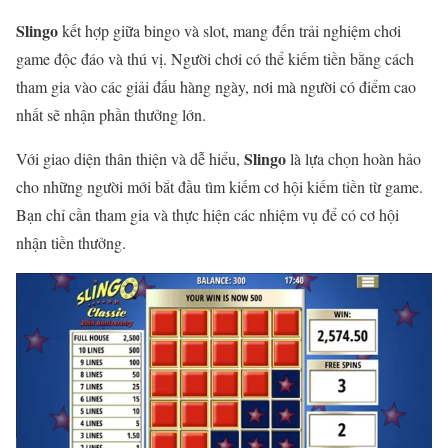
Slingo
kết hợp giữa bingo và slot, mang đến trải nghiệm chơi
game độc đáo và thú vị. Người chơi có thể kiếm tiền bằng cách
tham gia vào các giải đấu hàng ngày, nơi mà người có điểm cao
nhất sẽ nhận phần thưởng lớn.
Slingo
Với giao diện thân thiện và dễ hiểu,
là lựa chọn hoàn hảo
cho những người mới bắt đầu tìm kiếm cơ hội kiếm tiền từ game.
Bạn chỉ cần tham gia và thực hiện các nhiệm vụ để có cơ hội
nhận tiền thưởng.