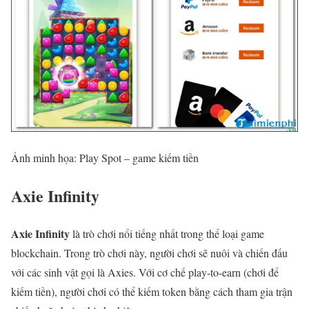
Ảnh minh họa: Play Spot – game kiếm tiền
Axie Infinity
Axie Infinity
là trò chơi nổi tiếng nhất trong thể loại game
blockchain. Trong trò chơi này, người chơi sẽ nuôi và chiến đấu
với các sinh vật gọi là Axies. Với cơ chế play-to-earn (chơi để
kiếm tiền), người chơi có thể kiếm token bằng cách tham gia trận