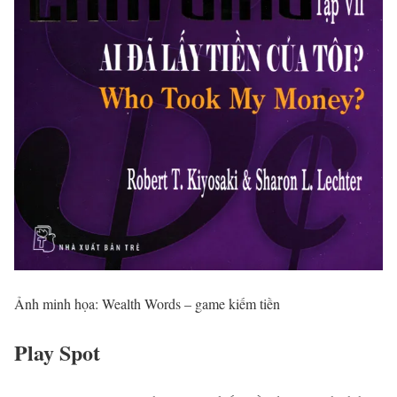
Ảnh minh họa: Wealth Words – game kiếm tiền
Play Spot