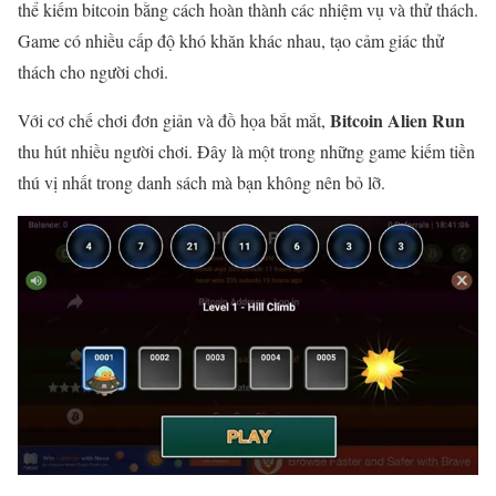
thể kiếm bitcoin bằng cách hoàn thành các nhiệm vụ và thử thách.
Game có nhiều cấp độ khó khăn khác nhau, tạo cảm giác thử
thách cho người chơi.
Bitcoin Alien Run
Với cơ chế chơi đơn giản và đồ họa bắt mắt,
thu hút nhiều người chơi. Đây là một trong những game kiếm tiền
thú vị nhất trong danh sách mà bạn không nên bỏ lỡ.