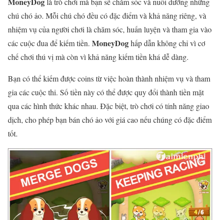
MoneyDog
là trò chơi mà bạn sẽ chăm sóc và nuôi dưỡng những
chú chó ảo. Mỗi chú chó đều có đặc điểm và khả năng riêng, và
nhiệm vụ của người chơi là chăm sóc, huấn luyện và tham gia vào
MoneyDog
các cuộc đua để kiếm tiền.
hấp dẫn không chỉ vì cơ
chế chơi thú vị mà còn vì khả năng kiếm tiền khá dễ dàng.
Bạn có thể kiếm được coins từ việc hoàn thành nhiệm vụ và tham
gia các cuộc thi. Số tiền này có thể được quy đổi thành tiền mặt
qua các hình thức khác nhau. Đặc biệt, trò chơi có tính năng giao
dịch, cho phép bạn bán chó ảo với giá cao nếu chúng có đặc điểm
tốt.