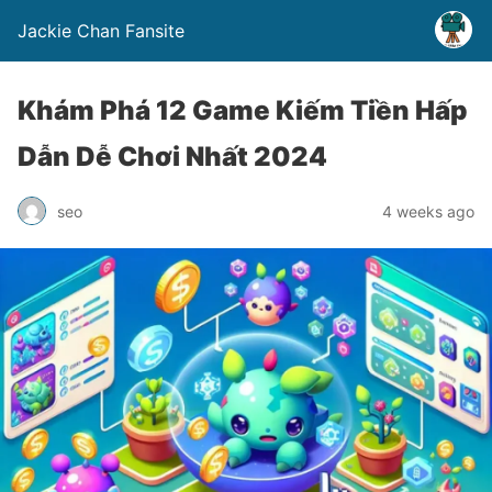
Jackie Chan Fansite
Khám Phá 12 Game Kiếm Tiền Hấp
Dẫn Dễ Chơi Nhất 2024
seo
4 weeks ago