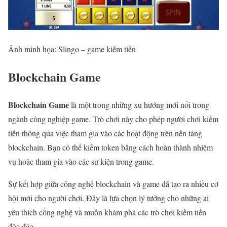
Ảnh minh họa: Slingo – game kiếm tiền
Blockchain Game
Blockchain Game
là một trong những xu hướng mới nổi trong
ngành công nghiệp game. Trò chơi này cho phép người chơi kiếm
tiền thông qua việc tham gia vào các hoạt động trên nền tảng
blockchain. Bạn có thể kiếm token bằng cách hoàn thành nhiệm
vụ hoặc tham gia vào các sự kiện trong game.
Sự kết hợp giữa công nghệ blockchain và game đã tạo ra nhiều cơ
hội mới cho người chơi. Đây là lựa chọn lý tưởng cho những ai
yêu thích công nghệ và muốn khám phá các trò chơi kiếm tiền
độc đáo.