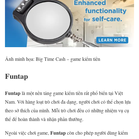
Ảnh minh họa: Big Time Cash – game kiếm tiền
Funtap
Funtap
là một nền tảng game kiếm tiền rất phổ biến tại Việt
Nam. Với hàng loạt trò chơi đa dạng, người chơi có thể chọn lựa
theo sở thích của mình. Mỗi trò chơi đều có những nhiệm vụ cụ
thể để hoàn thành và nhận phần thưởng.
Funtap
Ngoài việc chơi game,
còn cho phép người dùng kiếm