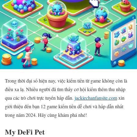
Trong thời đại số hiện nay, việc kiếm tiền từ game không còn là
điều xa lạ. Nhiều người đã tìm thấy cơ hội kiếm thêm thu nhập
qua các trò chơi trực tuyến hấp dẫn.
jackiechanfansite.com
xin
giới thiệu đến bạn 12 game kiếm tiền dễ chơi và hấp dẫn nhất
trong năm 2024. Hãy cùng khám phá nhé!
My DeFi Pet