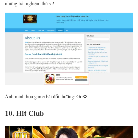
những trải nghiệm thú vị!
Ảnh minh họa game bài đổi thường: Go88
10. Hit Club