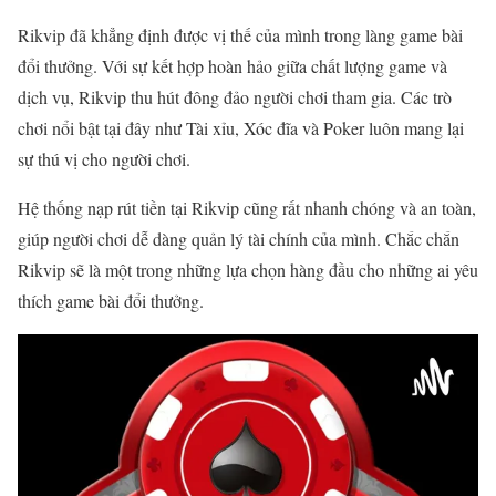
Rikvip đã khẳng định được vị thế của mình trong làng game bài
đổi thưởng. Với sự kết hợp hoàn hảo giữa chất lượng game và
dịch vụ, Rikvip thu hút đông đảo người chơi tham gia. Các trò
chơi nổi bật tại đây như Tài xỉu, Xóc đĩa và Poker luôn mang lại
sự thú vị cho người chơi.
Hệ thống nạp rút tiền tại Rikvip cũng rất nhanh chóng và an toàn,
giúp người chơi dễ dàng quản lý tài chính của mình. Chắc chắn
Rikvip sẽ là một trong những lựa chọn hàng đầu cho những ai yêu
thích game bài đổi thưởng.