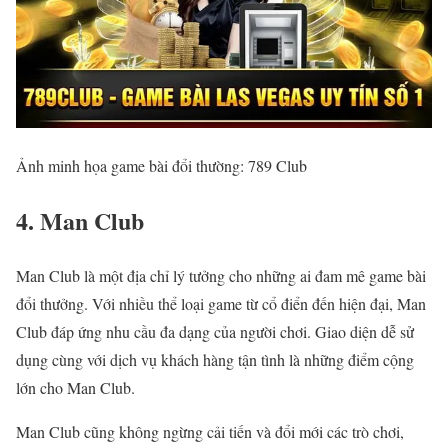
Ảnh minh họa game bài đổi thường: 789 Club
4. Man Club
Man Club là một địa chỉ lý tưởng cho những ai đam mê game bài
đổi thưởng. Với nhiều thể loại game từ cổ điển đến hiện đại, Man
Club đáp ứng nhu cầu đa dạng của người chơi. Giao diện dễ sử
dụng cùng với dịch vụ khách hàng tận tình là những điểm cộng
lớn cho Man Club.
Man Club cũng không ngừng cải tiến và đổi mới các trò chơi,