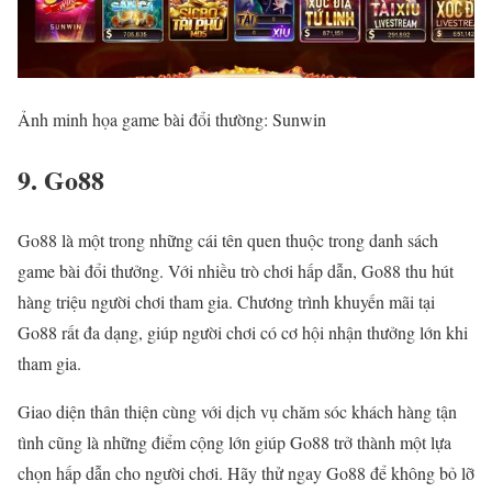
Ảnh minh họa game bài đổi thường: Sunwin
9. Go88
Go88 là một trong những cái tên quen thuộc trong danh sách
game bài đổi thưởng. Với nhiều trò chơi hấp dẫn, Go88 thu hút
hàng triệu người chơi tham gia. Chương trình khuyến mãi tại
Go88 rất đa dạng, giúp người chơi có cơ hội nhận thưởng lớn khi
tham gia.
Giao diện thân thiện cùng với dịch vụ chăm sóc khách hàng tận
tình cũng là những điểm cộng lớn giúp Go88 trở thành một lựa
chọn hấp dẫn cho người chơi. Hãy thử ngay Go88 để không bỏ lỡ