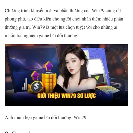
Chương trình khuyến mãi và phần thưởng của Win79 cũng rất
phong phú, tạo điều kiện cho người chơi nhận thêm nhiều phần
thưởng giá trị. Win79 là một lựa chọn tuyệt vời cho những ai
muốn trải nghiệm game bài đổi thưởng.
Ảnh minh họa game bài đổi thường: Win79