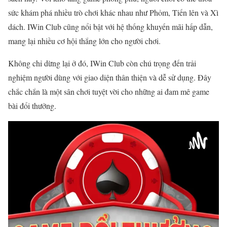
sức khám phá nhiều trò chơi khác nhau như Phỏm, Tiến lên và Xì
dách. IWin Club cũng nổi bật với hệ thống khuyến mãi hấp dẫn,
mang lại nhiều cơ hội thắng lớn cho người chơi.
Không chỉ dừng lại ở đó, IWin Club còn chú trọng đến trải
nghiệm người dùng với giao diện thân thiện và dễ sử dụng. Đây
chắc chắn là một sân chơi tuyệt vời cho những ai đam mê game
bài đổi thưởng.