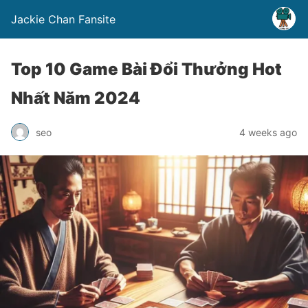
Jackie Chan Fansite
Top 10 Game Bài Đổi Thưởng Hot
Nhất Năm 2024
seo
4 weeks ago