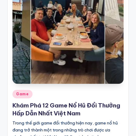
Posted
Game
in
Khám Phá 12 Game Nổ Hũ Đổi Thưởng
Hấp Dẫn Nhất Việt Nam
Trong thế giới game đổi thưởng hiện nay, game nổ hũ
đang trở thành một trong những trò chơi được ưa