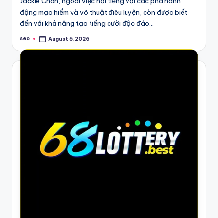
Jackie Chan, ngoài việc nổi tiếng với các pha hành
động mạo hiểm và võ thuật điêu luyện, còn được biết
đến với khả năng tạo tiếng cười độc đáo…
seo
August 5, 2026
Posted
by