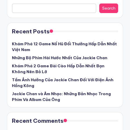
Search
Recent Posts
Khám Phá 12 Game Nổ Hũ Đổi Thưởng Hấp Dẫn Nhất
Việt Nam
Những Bộ Phim Hài Hước Nhất Của Jackie Chan
Khám Phá 2 Game Bài Cào Hấp Dẫn Nhất Bạn
Không Nên Bỏ Lỡ
Tầm Ảnh Hưởng Của Jackie Chan Đối Với Điện Ảnh
Hồng Kông
Jackie Chan và Âm Nhạc: Những Bản Nhạc Trong
Phim Và Album Của Ông
Recent Comments