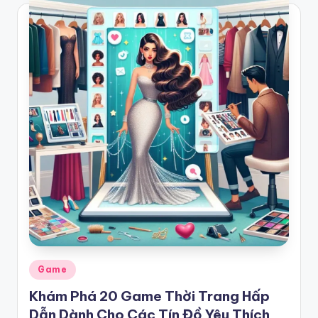
Posted
Game
in
Khám Phá 20 Game Thời Trang Hấp
Dẫn Dành Cho Các Tín Đồ Yêu Thích