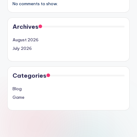
No comments to show.
Archives
August 2026
July 2026
Categories
Blog
Game