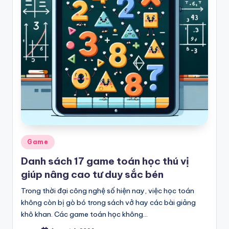
Posted
Game
in
Danh sách 17 game toán học thú vị
giúp nâng cao tư duy sắc bén
Trong thời đại công nghệ số hiện nay, việc học toán
không còn bị gò bó trong sách vở hay các bài giảng
khô khan. Các game toán học không…