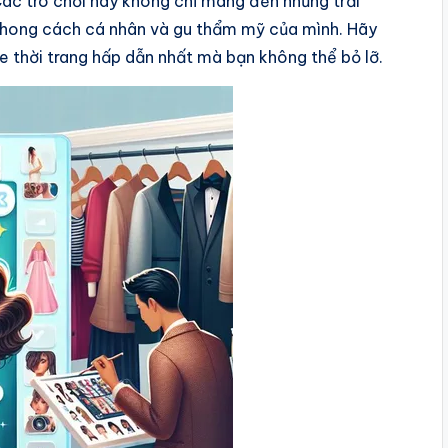
 Các trò chơi này không chỉ mang đến những trải
 phong cách cá nhân và gu thẩm mỹ của mình. Hãy
thời trang hấp dẫn nhất mà bạn không thể bỏ lỡ.