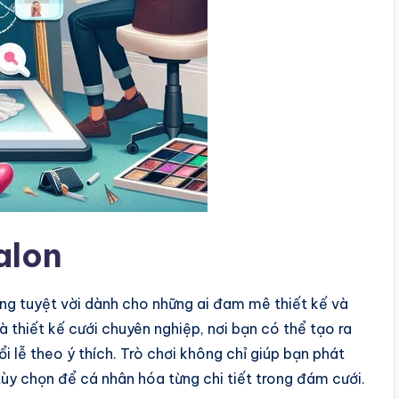
alon
ng tuyệt vời dành cho những ai đam mê thiết kế và
 thiết kế cưới chuyên nghiệp, nơi bạn có thể tạo ra
ổi lễ theo ý thích. Trò chơi không chỉ giúp bạn phát
ùy chọn để cá nhân hóa từng chi tiết trong đám cưới.