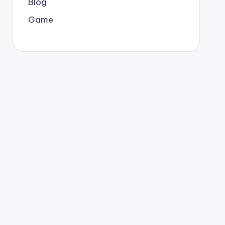
Blog
Game