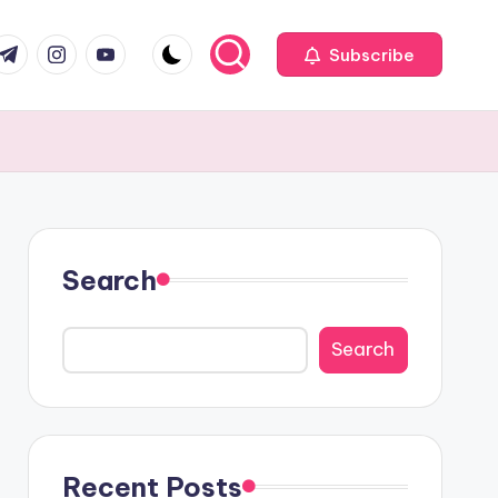
com
r.com
.me
instagram.com
youtube.com
Subscribe
Search
Search
Recent Posts