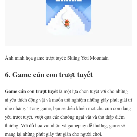
Ảnh minh họa game trượt tuyết: Skiing Yeti Mountain
6. Game cún con trượt tuyết
Game cún con trượt tuyết
là một lựa chọn tuyệt vời cho những
ai yêu thích động vật và muốn trải nghiệm những giây phút giải trí
nhẹ nhàng. Trong game, bạn sẽ điều khiển một chú cún con đáng
yêu trượt tuyết, vượt qua các chướng ngại vật và thu thập điểm
thưởng. Với đồ họa vui nhộn và gameplay dễ thương, game sẽ
mang lại những phút giây thư giãn cho người chơi.