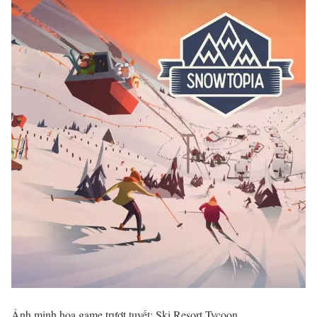
Ảnh minh họa game trượt tuyết: Ski Resort Tycoon