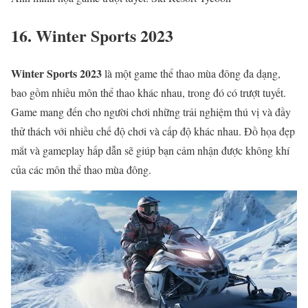
16. Winter Sports 2023
Winter Sports 2023
là một game thể thao mùa đông đa dạng,
bao gồm nhiều môn thể thao khác nhau, trong đó có trượt tuyết.
Game mang đến cho người chơi những trải nghiệm thú vị và đầy
thử thách với nhiều chế độ chơi và cấp độ khác nhau. Đồ họa đẹp
mắt và gameplay hấp dẫn sẽ giúp bạn cảm nhận được không khí
của các môn thể thao mùa đông.