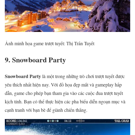
Ảnh minh họa game trượt tuyết: Thị Trấn Tuyết
9. Snowboard Party
Snowboard Party
là một trong những trò chơi trượt tuyết được
yêu thích nhất hiện nay. Với đồ họa đẹp mắt và gameplay hấp
dẫn, game cho phép bạn tham gia vào các cuộc đua trượt tuyết
kịch tính. Bạn có thể thực hiện các pha biểu diễn ngoạn mục và
cạnh tranh với bạn bè để giành chiến thắng.