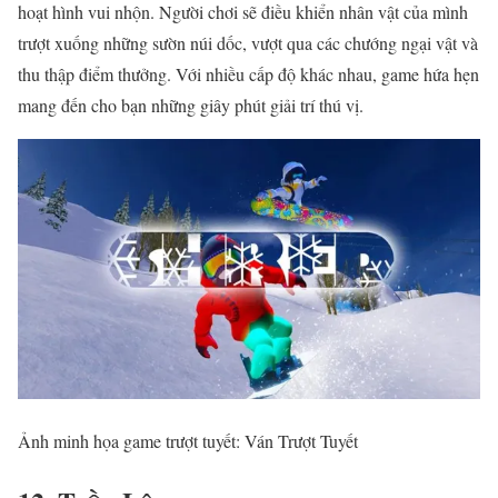
hoạt hình vui nhộn. Người chơi sẽ điều khiển nhân vật của mình
trượt xuống những sườn núi dốc, vượt qua các chướng ngại vật và
thu thập điểm thưởng. Với nhiều cấp độ khác nhau, game hứa hẹn
mang đến cho bạn những giây phút giải trí thú vị.
Ảnh minh họa game trượt tuyết: Ván Trượt Tuyết