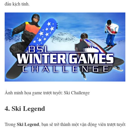
đấu kịch tính.
Ảnh minh họa game trượt tuyết: Ski Challenge
4. Ski Legend
Ski Legend
Trong
, bạn sẽ trở thành một vận động viên trượt tuyết