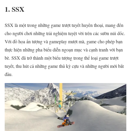
1. SSX
SSX là một trong những game trượt tuyết huyền thoại, mang đến
cho người chơi những trải nghiệm tuyệt vời trên các sườn núi dốc.
Với đồ họa ấn tượng và gameplay mượt mà, game cho phép bạn
thực hiện những pha biểu diễn ngoạn mục và cạnh tranh với bạn
bè. SSX đã trở thành một biểu tượng trong thể loại game trượt
tuyết, thu hút cả những game thủ kỳ cựu và những người mới bắt
đầu.