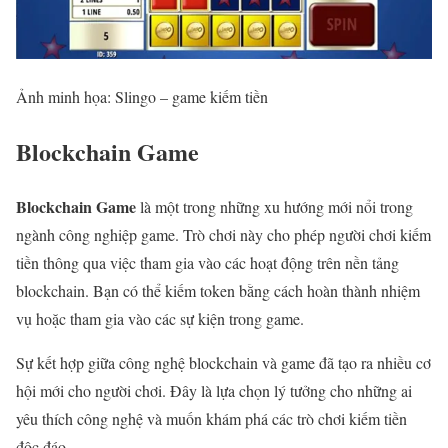
Ảnh minh họa: Slingo – game kiếm tiền
Blockchain Game
Blockchain Game
là một trong những xu hướng mới nổi trong
ngành công nghiệp game. Trò chơi này cho phép người chơi kiếm
tiền thông qua việc tham gia vào các hoạt động trên nền tảng
blockchain. Bạn có thể kiếm token bằng cách hoàn thành nhiệm
vụ hoặc tham gia vào các sự kiện trong game.
Sự kết hợp giữa công nghệ blockchain và game đã tạo ra nhiều cơ
hội mới cho người chơi. Đây là lựa chọn lý tưởng cho những ai
yêu thích công nghệ và muốn khám phá các trò chơi kiếm tiền
độc đáo.