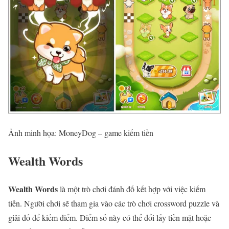
Ảnh minh họa: MoneyDog – game kiếm tiền
Wealth Words
Wealth Words
là một trò chơi đánh đố kết hợp với việc kiếm
tiền. Người chơi sẽ tham gia vào các trò chơi crossword puzzle và
giải đố để kiếm điểm. Điểm số này có thể đổi lấy tiền mặt hoặc