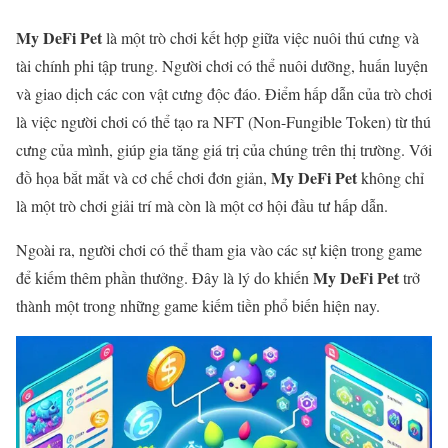
My DeFi Pet
là một trò chơi kết hợp giữa việc nuôi thú cưng và
tài chính phi tập trung. Người chơi có thể nuôi dưỡng, huấn luyện
và giao dịch các con vật cưng độc đáo. Điểm hấp dẫn của trò chơi
là việc người chơi có thể tạo ra NFT (Non-Fungible Token) từ thú
cưng của mình, giúp gia tăng giá trị của chúng trên thị trường. Với
My DeFi Pet
đồ họa bắt mắt và cơ chế chơi đơn giản,
không chỉ
là một trò chơi giải trí mà còn là một cơ hội đầu tư hấp dẫn.
Ngoài ra, người chơi có thể tham gia vào các sự kiện trong game
My DeFi Pet
để kiếm thêm phần thưởng. Đây là lý do khiến
trở
thành một trong những game kiếm tiền phổ biến hiện nay.