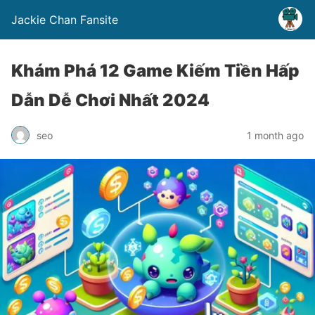
Jackie Chan Fansite
Khám Phá 12 Game Kiếm Tiền Hấp
Dẫn Dễ Chơi Nhất 2024
seo
1 month ago