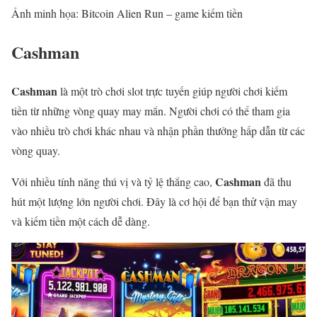
Ảnh minh họa: Bitcoin Alien Run – game kiếm tiền
Cashman
Cashman
là một trò chơi slot trực tuyến giúp người chơi kiếm
tiền từ những vòng quay may mắn. Người chơi có thể tham gia
vào nhiều trò chơi khác nhau và nhận phần thưởng hấp dẫn từ các
vòng quay.
Cashman
Với nhiều tính năng thú vị và tỷ lệ thắng cao,
đã thu
hút một lượng lớn người chơi. Đây là cơ hội để bạn thử vận may
và kiếm tiền một cách dễ dàng.