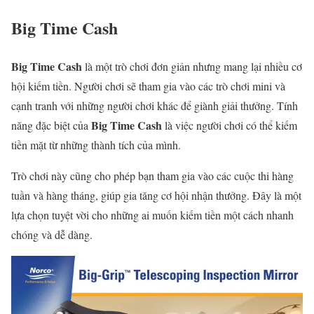
Big Time Cash
Big Time Cash
là một trò chơi đơn giản nhưng mang lại nhiều cơ
hội kiếm tiền. Người chơi sẽ tham gia vào các trò chơi mini và
cạnh tranh với những người chơi khác để giành giải thưởng. Tính
Big Time Cash
năng đặc biệt của
là việc người chơi có thể kiếm
tiền mặt từ những thành tích của mình.
Trò chơi này cũng cho phép bạn tham gia vào các cuộc thi hàng
tuần và hàng tháng, giúp gia tăng cơ hội nhận thưởng. Đây là một
lựa chọn tuyệt vời cho những ai muốn kiếm tiền một cách nhanh
chóng và dễ dàng.