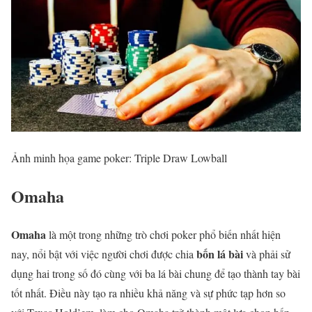
Ảnh minh họa game poker: Triple Draw Lowball
Omaha
Omaha
là một trong những trò chơi poker phổ biến nhất hiện
bốn lá bài
nay, nổi bật với việc người chơi được chia
và phải sử
dụng hai trong số đó cùng với ba lá bài chung để tạo thành tay bài
tốt nhất. Điều này tạo ra nhiều khả năng và sự phức tạp hơn so