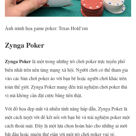
Ảnh minh họa game poker: Texas Hold’em
Zynga Poker
Zynga Poker
là một trong những trò chơi poker trực tuyến phổ
biến nhất trên nền tảng mạng xã hội. Người chơi có thể tham gia
vào các bàn chơi poker ảo với bạn bè hoặc người chơi khác trên
toàn thế giới. Zynga Poker mang đến trải nghiệm chơi poker thú
vị mà không cần đặt cược bằng tiền thật.
Với đồ họa đẹp mắt và nhiều tính năng hấp dẫn, Zynga Poker là
một cách tuyệt vời để kết nối với bạn bè và trải nghiệm poker một
cách thoải mái. Đây là một lựa chọn hoàn hảo cho những ai mới
bắt đầu hoặc muốn thư giãn với một trò chơi poker vui vẻ.