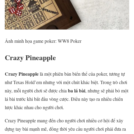
Ảnh minh họa game poker: WW8 Poker
Crazy Pineapple
Crazy Pineapple
là một phiên bản biến thể của poker, tương tự
như Texas Hold’em nhưng với một chút khác biệt. Trong trò chơi
ba lá bài
này, mỗi người chơi sẽ được chia
, nhưng sẽ phải bỏ một
lá bài trước khi bắt đầu vòng cược. Điều này tạo ra nhiều chiến
lược khác nhau cho người chơi.
Crazy Pineapple mang đến cho người chơi nhiều cơ hội để xây
dựng tay bài mạnh mẽ, đồng thời yêu cầu người chơi phải đưa ra