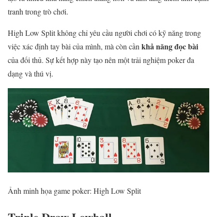
tranh trong trò chơi.
High Low Split không chỉ yêu cầu người chơi có kỹ năng trong
khả năng đọc bài
việc xác định tay bài của mình, mà còn cần
của đối thủ. Sự kết hợp này tạo nên một trải nghiệm poker đa
dạng và thú vị.
Ảnh minh họa game poker: High Low Split
Triple Draw Lowball