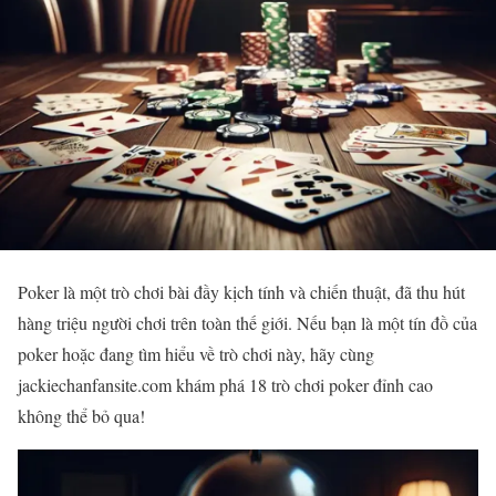
Poker là một trò chơi bài đầy kịch tính và chiến thuật, đã thu hút
hàng triệu người chơi trên toàn thế giới. Nếu bạn là một tín đồ của
poker hoặc đang tìm hiểu về trò chơi này, hãy cùng
jackiechanfansite.com khám phá 18 trò chơi poker đỉnh cao
không thể bỏ qua!