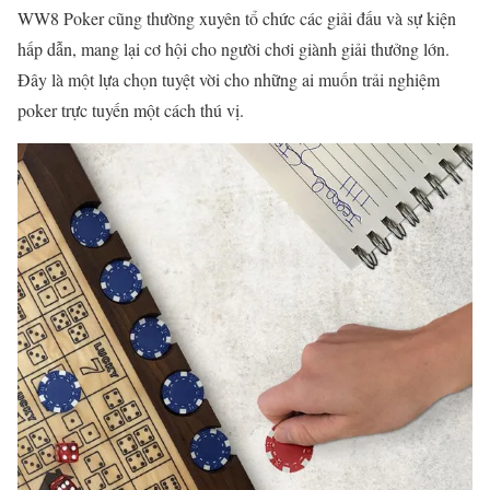
WW8 Poker cũng thường xuyên tổ chức các giải đấu và sự kiện
hấp dẫn, mang lại cơ hội cho người chơi giành giải thưởng lớn.
Đây là một lựa chọn tuyệt vời cho những ai muốn trải nghiệm
poker trực tuyến một cách thú vị.