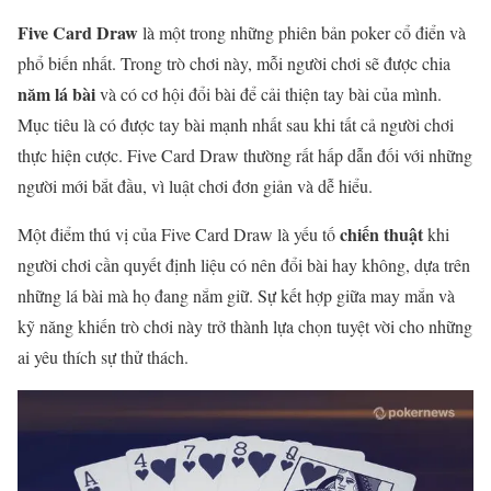
Five Card Draw
là một trong những phiên bản poker cổ điển và
phổ biến nhất. Trong trò chơi này, mỗi người chơi sẽ được chia
năm lá bài
và có cơ hội đổi bài để cải thiện tay bài của mình.
Mục tiêu là có được tay bài mạnh nhất sau khi tất cả người chơi
thực hiện cược. Five Card Draw thường rất hấp dẫn đối với những
người mới bắt đầu, vì luật chơi đơn giản và dễ hiểu.
chiến thuật
Một điểm thú vị của Five Card Draw là yếu tố
khi
người chơi cần quyết định liệu có nên đổi bài hay không, dựa trên
những lá bài mà họ đang nắm giữ. Sự kết hợp giữa may mắn và
kỹ năng khiến trò chơi này trở thành lựa chọn tuyệt vời cho những
ai yêu thích sự thử thách.