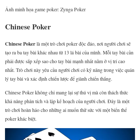
Ảnh minh họa game poker: Zynga Poker
Chinese Poker
Chinese Poker
là một trò chơi poker độc đáo, nơi người chơi sẽ
tạo ra ba tay bài khác nhau từ 13 lá bài của mình. Mỗi tay bài cần
phải được sắp xếp sao cho tay bài mạnh nhất nằm ở vị trí cao
nhất. Trò chơi này yêu cầu người chơi có kỹ năng trong việc quản
lý tay bài và xác định chiến lược để giành chiến thắng.
Chinese Poker không chỉ mang lại sự thú vị mà còn thách thức
khả năng phân tích và lập kế hoạch của người chơi. Đây là một
trò chơi hoàn hảo cho những ai muốn thử sức với một biến thể
poker khác biệt.