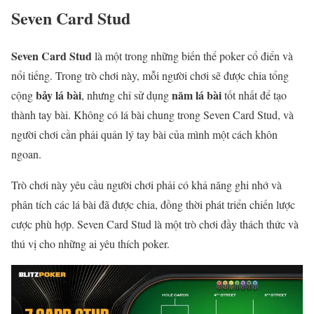
Seven Card Stud
Seven Card Stud
là một trong những biến thể poker cổ điển và
nổi tiếng. Trong trò chơi này, mỗi người chơi sẽ được chia tổng
bảy lá bài
năm lá bài
cộng
, nhưng chỉ sử dụng
tốt nhất để tạo
thành tay bài. Không có lá bài chung trong Seven Card Stud, và
người chơi cần phải quản lý tay bài của mình một cách khôn
ngoan.
Trò chơi này yêu cầu người chơi phải có khả năng ghi nhớ và
phân tích các lá bài đã được chia, đồng thời phát triển chiến lược
cược phù hợp. Seven Card Stud là một trò chơi đầy thách thức và
thú vị cho những ai yêu thích poker.