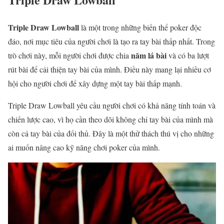
Triple Draw Lowball
là một trong những biến thể poker độc
đáo, nơi mục tiêu của người chơi là tạo ra tay bài thấp nhất. Trong
năm lá bài
trò chơi này, mỗi người chơi được chia
và có ba lượt
rút bài để cải thiện tay bài của mình. Điều này mang lại nhiều cơ
hội cho người chơi để xây dựng một tay bài thấp mạnh.
Triple Draw Lowball yêu cầu người chơi có khả năng tính toán và
chiến lược cao, vì họ cần theo dõi không chỉ tay bài của mình mà
còn cả tay bài của đối thủ. Đây là một thử thách thú vị cho những
ai muốn nâng cao kỹ năng chơi poker của mình.