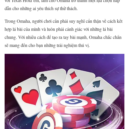
với Texas Hold’em, làm cho Omaha trở thành một lựa chọn hấp
dẫn cho những ai yêu thích sự thử thách.
Trong Omaha, người chơi cần phải suy nghĩ cẩn thận về cách kết
hợp lá bài của mình và luôn phải cảnh giác với những lá bài
chung. Với nhiều cách để tạo ra tay bài mạnh, Omaha chắc chắn
sẽ mang đến cho bạn những trải nghiệm thú vị.