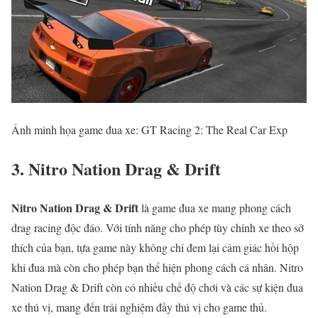
Ảnh minh họa game đua xe: GT Racing 2: The Real Car Exp
3. Nitro Nation Drag & Drift
Nitro Nation Drag & Drift
là game đua xe mang phong cách
drag racing độc đáo. Với tính năng cho phép tùy chỉnh xe theo sở
thích của bạn, tựa game này không chỉ đem lại cảm giác hồi hộp
khi đua mà còn cho phép bạn thể hiện phong cách cá nhân. Nitro
Nation Drag & Drift còn có nhiều chế độ chơi và các sự kiện đua
xe thú vị, mang đến trải nghiệm đầy thú vị cho game thủ.