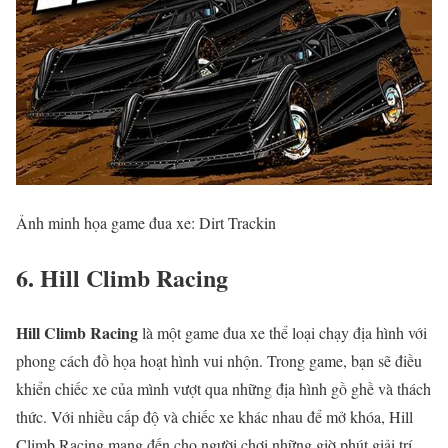
Ảnh minh họa game đua xe: Dirt Trackin
6. Hill Climb Racing
Hill Climb Racing
là một game đua xe thể loại chạy địa hình với
phong cách đồ họa hoạt hình vui nhộn. Trong game, bạn sẽ điều
khiển chiếc xe của mình vượt qua những địa hình gồ ghề và thách
thức. Với nhiều cấp độ và chiếc xe khác nhau để mở khóa, Hill
Climb Racing mang đến cho người chơi những giờ phút giải trí