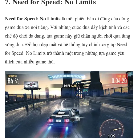
7. Need for Speed: No Limits
Need for Speed: No Limits
là một phiên bản di động của dòng
game đua xe nổi tiếng. Với những cuộc đua đầy kịch tính và các
chế độ chơi đa dạng, tựa game này giữ chân người chơi qua từng
vòng đua. Đồ họa đẹp mắt và hệ thống tùy chỉnh xe giúp Need
for Speed: No Limits trở thành một trong những tựa game yêu
thích của nhiều game thủ.