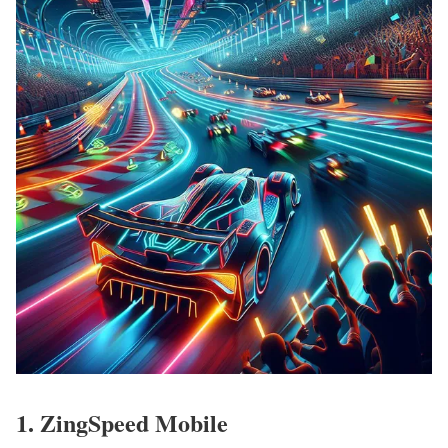
1. ZingSpeed Mobile