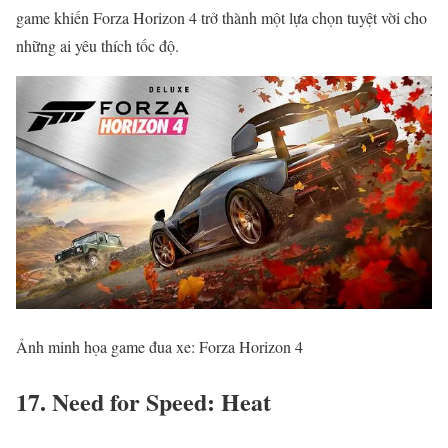
game khiến Forza Horizon 4 trở thành một lựa chọn tuyệt vời cho
những ai yêu thích tốc độ.
Ảnh minh họa game đua xe: Forza Horizon 4
17. Need for Speed: Heat