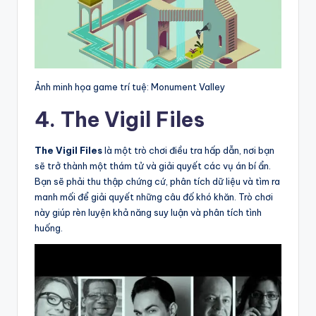
Ảnh minh họa game trí tuệ: Monument Valley
4. The Vigil Files
The Vigil Files
là một trò chơi điều tra hấp dẫn, nơi bạn
sẽ trở thành một thám tử và giải quyết các vụ án bí ẩn.
Bạn sẽ phải thu thập chứng cứ, phân tích dữ liệu và tìm ra
manh mối để giải quyết những câu đố khó khăn. Trò chơi
này giúp rèn luyện khả năng suy luận và phân tích tình
huống.