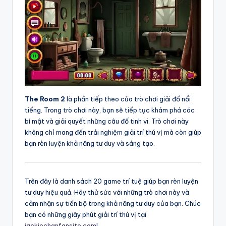
The Room 2
là phần tiếp theo của trò chơi giải đố nổi
tiếng. Trong trò chơi này, bạn sẽ tiếp tục khám phá các
bí mật và giải quyết những câu đố tinh vi. Trò chơi này
không chỉ mang đến trải nghiệm giải trí thú vị mà còn giúp
bạn rèn luyện khả năng tư duy và sáng tạo.
Trên đây là danh sách 20 game trí tuệ giúp bạn rèn luyện
tư duy hiệu quả. Hãy thử sức với những trò chơi này và
cảm nhận sự tiến bộ trong khả năng tư duy của bạn. Chúc
bạn có những giây phút giải trí thú vị tại
jackiechanfansite.com
!