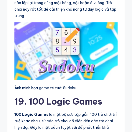
nào lặp lại trong cùng một hàng, cột hoặc ô vuông. Trò
chơi này rất tốt để cải thiện khả năng tư duy logic và tập
trung.
Ảnh minh họa game trí tuệ: Sudoku
19. 100 Logic Games
100 Logic Games
là một bộ sưu tập gồm 100 trò chơi trí
tuệ khác nhau, từ các trò chơi cổ điển đến các trò chơi
hiện đại. Đây là một cách tuyệt vời để phát triển khả