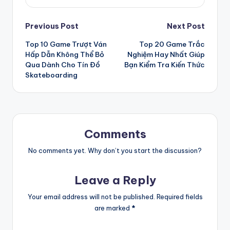
Post
Previous Post
Next Post
Top 10 Game Trượt Ván
Top 20 Game Trắc
navigation
Hấp Dẫn Không Thể Bỏ
Nghiệm Hay Nhất Giúp
Qua Dành Cho Tín Đồ
Bạn Kiểm Tra Kiến Thức
Skateboarding
Comments
No comments yet. Why don’t you start the discussion?
Leave a Reply
Your email address will not be published.
Required fields
are marked
*