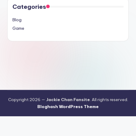
Categories
Blog
Game
Copyright 2026 —
Jackie Chan Fansite
. All rights reserved.
Bloghash WordPress Theme
rikvip
Go to mobile version
sunwin