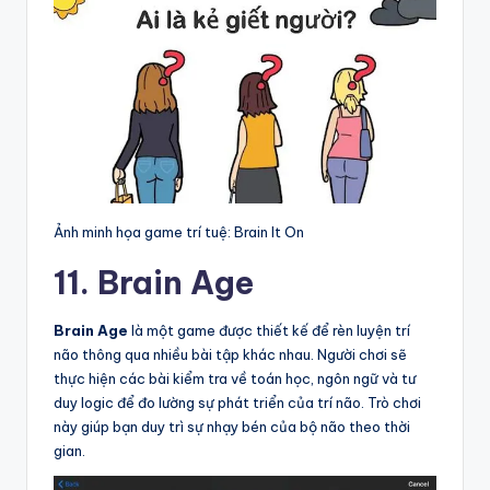
Ảnh minh họa game trí tuệ: Brain It On
11. Brain Age
Brain Age
là một game được thiết kế để rèn luyện trí
não thông qua nhiều bài tập khác nhau. Người chơi sẽ
thực hiện các bài kiểm tra về toán học, ngôn ngữ và tư
duy logic để đo lường sự phát triển của trí não. Trò chơi
này giúp bạn duy trì sự nhạy bén của bộ não theo thời
gian.