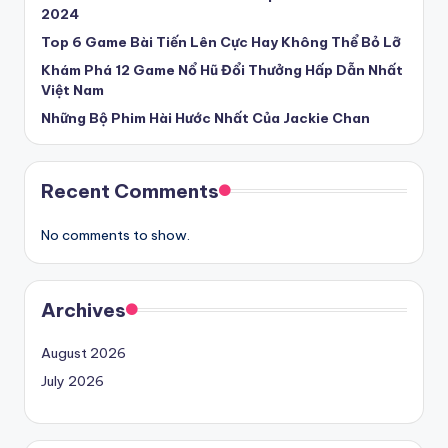
2024
Top 6 Game Bài Tiến Lên Cực Hay Không Thể Bỏ Lỡ
Khám Phá 12 Game Nổ Hũ Đổi Thưởng Hấp Dẫn Nhất
Việt Nam
Những Bộ Phim Hài Hước Nhất Của Jackie Chan
Recent Comments
No comments to show.
Archives
August 2026
July 2026