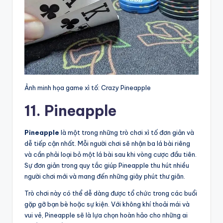
Ảnh minh họa game xì tố: Crazy Pineapple
11. Pineapple
Pineapple
là một trong những trò chơi xì tố đơn giản và
dễ tiếp cận nhất. Mỗi người chơi sẽ nhận ba lá bài riêng
và cần phải loại bỏ một lá bài sau khi vòng cược đầu tiên.
Sự đơn giản trong quy tắc giúp Pineapple thu hút nhiều
người chơi mới và mang đến những giây phút thư giãn.
Trò chơi này có thể dễ dàng được tổ chức trong các buổi
gặp gỡ bạn bè hoặc sự kiện. Với không khí thoải mái và
vui vẻ, Pineapple sẽ là lựa chọn hoàn hảo cho những ai