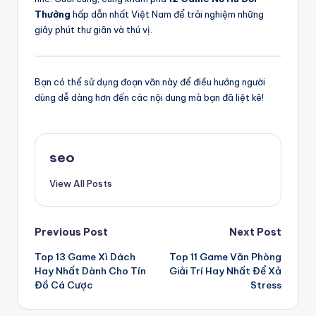
Thưởng
hấp dẫn nhất Việt Nam để trải nghiệm những
giây phút thư giãn và thú vị.
Bạn có thể sử dụng đoạn văn này để điều hướng người
dùng dễ dàng hơn đến các nội dung mà bạn đã liệt kê!
seo
View All Posts
Post
Previous Post
Next Post
Top 13 Game Xì Dách
Top 11 Game Văn Phòng
navigation
Hay Nhất Dành Cho Tín
Giải Trí Hay Nhất Để Xả
Đồ Cá Cược
Stress