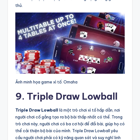
thủ.
Ảnh minh họa game xì tố: Omaha
9. Triple Draw Lowball
Triple Draw Lowball
là một trò chơi xì tố hấp dẫn, nơi
người chơi cố gắng tạo ra bộ bài thấp nhất có thể. Trong
trò chơi này, người chơi có ba cơ hội để đổi bài, giúp họ có
thể cải thiện bộ bài của mình. Triple Draw Lowball yêu
cầu người chơi phải có kỹ năng quan sát và suy nghĩ linh