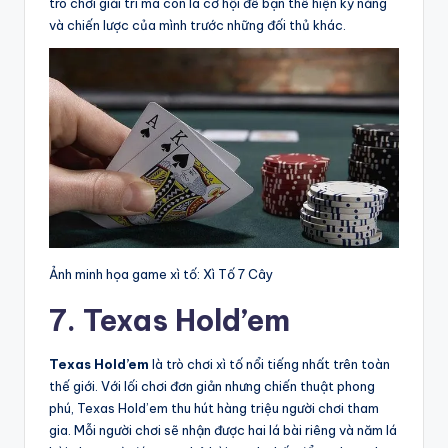
trò chơi giải trí mà còn là cơ hội để bạn thể hiện kỹ năng
và chiến lược của mình trước những đối thủ khác.
Ảnh minh họa game xì tố: Xì Tố 7 Cây
7. Texas Hold’em
Texas Hold’em
là trò chơi xì tố nổi tiếng nhất trên toàn
thế giới. Với lối chơi đơn giản nhưng chiến thuật phong
phú, Texas Hold’em thu hút hàng triệu người chơi tham
gia. Mỗi người chơi sẽ nhận được hai lá bài riêng và năm lá