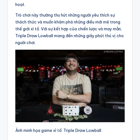
hoạt.
Trò chơi này thường thu hút những người yêu thích sự
thách thức và muốn khám phá những điều mới mẻ trong
thế giới xì tố. Với sự kết hợp của chiến lược và may mắn,
Triple Draw Lowball mang đến những giây phút thú vị cho
người chơi.
Ảnh minh họa game xì tố: Triple Draw Lowball