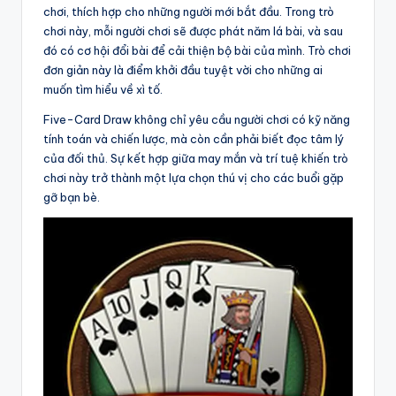
chơi, thích hợp cho những người mới bắt đầu. Trong trò
chơi này, mỗi người chơi sẽ được phát năm lá bài, và sau
đó có cơ hội đổi bài để cải thiện bộ bài của mình. Trò chơi
đơn giản này là điểm khởi đầu tuyệt vời cho những ai
muốn tìm hiểu về xì tố.
Five-Card Draw không chỉ yêu cầu người chơi có kỹ năng
tính toán và chiến lược, mà còn cần phải biết đọc tâm lý
của đối thủ. Sự kết hợp giữa may mắn và trí tuệ khiến trò
chơi này trở thành một lựa chọn thú vị cho các buổi gặp
gỡ bạn bè.