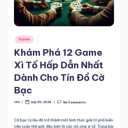
Posted
Game
in
Khám Phá 12 Game
Xì Tố Hấp Dẫn Nhất
Dành Cho Tín Đồ Cờ
Bạc
seo
July 30, 2026
No Comments
Posted
by
Cờ bạc từ lâu đã trở thành một hình thức giải trí phổ biến
trên toàn thế giới, đặc biệt là các trò chơi xì tố. Trong bài