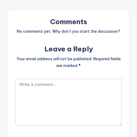
Comments
No comments yet. Why don’t you start the discussion?
Leave a Reply
Your email address will not be published.
Required fields
are marked
*