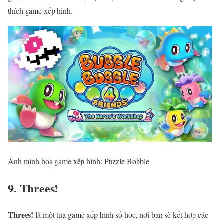
thích game xếp hình.
Ảnh minh họa game xếp hình: Puzzle Bobble
9. Threes!
Threes!
là một tựa game xếp hình số học, nơi bạn sẽ kết hợp các