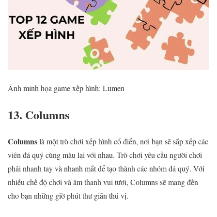
Ảnh minh họa game xếp hình: Lumen
13. Columns
Columns
là một trò chơi xếp hình cổ điển, nơi bạn sẽ sắp xếp các
viên đá quý cùng màu lại với nhau. Trò chơi yêu cầu người chơi
phải nhanh tay và nhanh mắt để tạo thành các nhóm đá quý. Với
nhiều chế độ chơi và âm thanh vui tươi, Columns sẽ mang đến
cho bạn những giờ phút thư giãn thú vị.