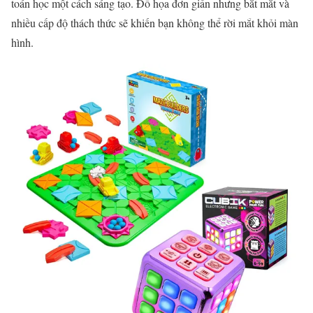
toán học một cách sáng tạo. Đồ họa đơn giản nhưng bắt mắt và
nhiều cấp độ thách thức sẽ khiến bạn không thể rời mắt khỏi màn
hình.