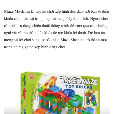
Maze Machina
là một trò chơi xếp hình độc đáo, nơi bạn sẽ điều
khiển các nhân vật trong một mê cung đầy thử thách. Người chơi
cần phải sử dụng chiến thuật thông minh để vượt qua các chướng
ngại vật và thu thập chìa khóa để mở khóa lối thoát. Đồ họa ấn
tượng và lối chơi sáng tạo sẽ khiến Maze Machina trở thành một
trong những game xếp hình đáng chơi.