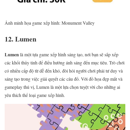
Ảnh minh họa game xếp hình: Monument Valley
12. Lumen
Lumen
là một tựa game xếp hình sáng tạo, nơi bạn sẽ sắp xếp
các khối thủy tinh để điều hướng ánh sáng đến mục tiêu. Trò chơi
có nhiều cấp độ từ dễ đến khó, đòi hỏi người chơi phải tư duy và
sáng tạo trong việc giải quyết các câu đố. Với đồ họa đẹp mắt và
gameplay thú vị, Lumen là một lựa chọn tuyệt vời cho những ai
yêu thích thể loại game xếp hình.