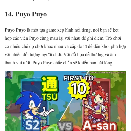
14. Puyo Puyo
Puyo Puyo
là một tựa game xếp hình nổi tiếng, nơi bạn sẽ kết
hợp các viên Puyo cùng màu lại với nhau để ghi điểm. Trò chơi
có nhiều chế độ chơi khác nhau và cấp độ từ dễ đến khó, phù hợp
với nhiều đối tượng người chơi. Với đồ họa dễ thương và âm
thanh vui tươi, Puyo Puyo chắc chắn sẽ khiến bạn hài lòng.