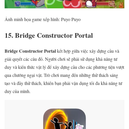
Ảnh minh họa game xếp hình: Puyo Puyo
15. Bridge Constructor Portal
Bridge Constructor Portal
kết hợp giữa việc xây dựng cầu và
giải quyết các câu đố. Người chơi sẽ phải sử dụng khả năng tư
duy và kiến thức vật lý để xây dựng cầu cho các phương tiện vượt
qua chướng ngại vật. Trò chơi mang đến những thử thách sáng
tạo và đầy thử thách, khiến bạn phải vận dụng tối đa khả năng tư
duy của mình.