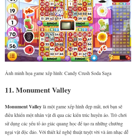
Ảnh minh họa game xếp hình: Candy Crush Soda Saga
11. Monument Valley
Monument Valley
là một game xếp hình đẹp mắt, nơi bạn sẽ
điều khiển một nhân vật đi qua các kiến trúc huyền ảo. Trò chơi
sử dụng các yếu tố ảo giác quang học để tạo ra những chướng
ngại vật độc đáo. Với thiết kế nghệ thuật tuyệt vời và âm nhạc dễ