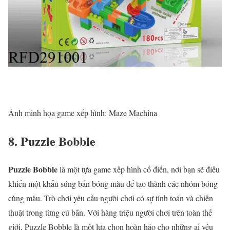
Ảnh minh họa game xếp hình: Maze Machina
8. Puzzle Bobble
Puzzle Bobble
là một tựa game xếp hình cổ điển, nơi bạn sẽ điều
khiển một khẩu súng bắn bóng màu để tạo thành các nhóm bóng
cùng màu. Trò chơi yêu cầu người chơi có sự tính toán và chiến
thuật trong từng cú bắn. Với hàng triệu người chơi trên toàn thế
giới, Puzzle Bobble là một lựa chọn hoàn hảo cho những ai yêu