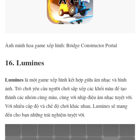
Ảnh minh họa game xếp hình: Bridge Constructor Portal
16. Lumines
Lumines
là một game xếp hình kết hợp giữa âm nhạc và hình
ảnh. Trò chơi yêu cầu người chơi sắp xếp các khối màu để tạo
thành các nhóm cùng màu, cùng với nhịp điệu âm nhạc tuyệt vời.
Với nhiều cấp độ và chế độ chơi khác nhau, Lumines sẽ mang
đến cho bạn những trải nghiệm tuyệt vời.