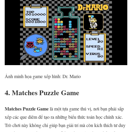
Ảnh minh họa game xếp hình: Dr. Mario
4. Matches Puzzle Game
Matches Puzzle Game
là một tựa game thú vị, nơi bạn phải sắp
xếp các que diêm để tạo ra những biểu thức toán học chính xác.
Trò chơi này không chỉ giúp bạn giải trí mà còn kích thích tư duy