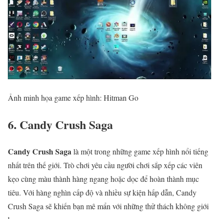
Ảnh minh họa game xếp hình: Hitman Go
6. Candy Crush Saga
Candy Crush Saga
là một trong những game xếp hình nổi tiếng
nhất trên thế giới. Trò chơi yêu cầu người chơi sắp xếp các viên
kẹo cùng màu thành hàng ngang hoặc dọc để hoàn thành mục
tiêu. Với hàng nghìn cấp độ và nhiều sự kiện hấp dẫn, Candy
Crush Saga sẽ khiến bạn mê mẩn với những thử thách không giới