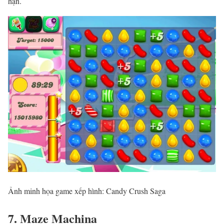
hạn.
Ảnh minh họa game xếp hình: Candy Crush Saga
7. Maze Machina