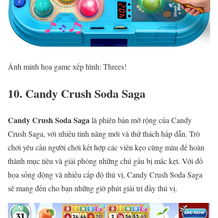
Ảnh minh họa game xếp hình: Threes!
10. Candy Crush Soda Saga
Candy Crush Soda Saga
là phiên bản mở rộng của Candy
Crush Saga, với nhiều tính năng mới và thử thách hấp dẫn. Trò
chơi yêu cầu người chơi kết hợp các viên kẹo cùng màu để hoàn
thành mục tiêu và giải phóng những chú gấu bị mắc kẹt. Với đồ
họa sống động và nhiều cấp độ thú vị, Candy Crush Soda Saga
sẽ mang đến cho bạn những giờ phút giải trí đầy thú vị.