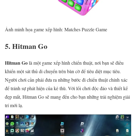
Ảnh minh họa game xếp hình: Matches Puzzle Game
5. Hitman Go
Hitman Go
là một game xếp hình chiến thuật, nơi bạn sẽ điều
khiển một sát thủ di chuyển trên bàn cờ để tiêu diệt mục tiêu.
Người chơi cần phải đưa ra những bước đi chiến thuật chính xác
để tránh sự phát hiện của kẻ thù. Với lối chơi độc đáo và thiết kế
đẹp mắt, Hitman Go sẽ mang đến cho bạn những trải nghiệm giải
trí mới lạ.