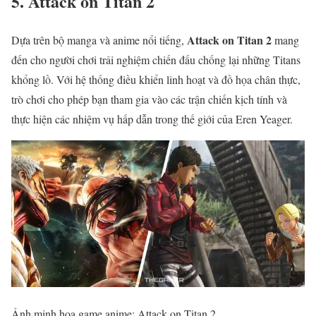
5. Attack on Titan 2
Attack on Titan 2
Dựa trên bộ manga và anime nổi tiếng,
mang
đến cho người chơi trải nghiệm chiến đấu chống lại những Titans
khổng lồ. Với hệ thống điều khiển linh hoạt và đồ họa chân thực,
trò chơi cho phép bạn tham gia vào các trận chiến kịch tính và
thực hiện các nhiệm vụ hấp dẫn trong thế giới của Eren Yeager.
Ảnh minh họa game anime: Attack on Titan 2