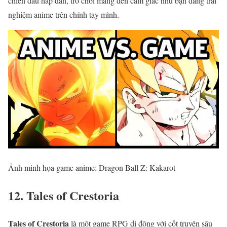
chiến đấu hấp dẫn, trò chơi mang đến cảm giác như bạn đang trải
nghiệm anime trên chính tay mình.
Ảnh minh họa game anime: Dragon Ball Z: Kakarot
12. Tales of Crestoria
Tales of Crestoria
là một game RPG di động với cốt truyện sâu