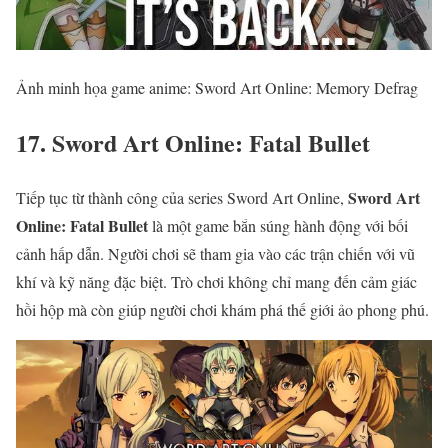
Ảnh minh họa game anime: Sword Art Online: Memory Defrag
17. Sword Art Online: Fatal Bullet
Sword Art
Tiếp tục từ thành công của series Sword Art Online,
Online: Fatal Bullet
là một game bắn súng hành động với bối
cảnh hấp dẫn. Người chơi sẽ tham gia vào các trận chiến với vũ
khí và kỹ năng đặc biệt. Trò chơi không chỉ mang đến cảm giác
hồi hộp mà còn giúp người chơi khám phá thế giới ảo phong phú.