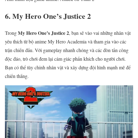
6. My Hero One’s Justice 2
My Hero One’s Justice 2
Trong
, bạn sẽ vào vai những nhân vật
yêu thích từ bộ anime My Hero Academia và tham gia vào các
trận chiến đấu. Với gameplay nhanh chóng và các đòn tấn công
độc đáo, trò chơi đem lại cảm giác phấn khích cho người chơi.
Bạn có thể tùy chỉnh nhân vật và xây dựng đội hình mạnh mẽ để
chiến thắng.