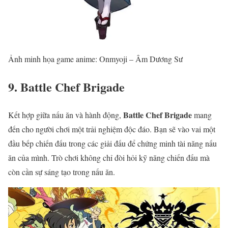
Ảnh minh họa game anime: Onmyoji – Âm Dương Sư
9. Battle Chef Brigade
Battle Chef Brigade
Kết hợp giữa nấu ăn và hành động,
mang
đến cho người chơi một trải nghiệm độc đáo. Bạn sẽ vào vai một
đầu bếp chiến đấu trong các giải đấu để chứng minh tài năng nấu
ăn của mình. Trò chơi không chỉ đòi hỏi kỹ năng chiến đấu mà
còn cần sự sáng tạo trong nấu ăn.