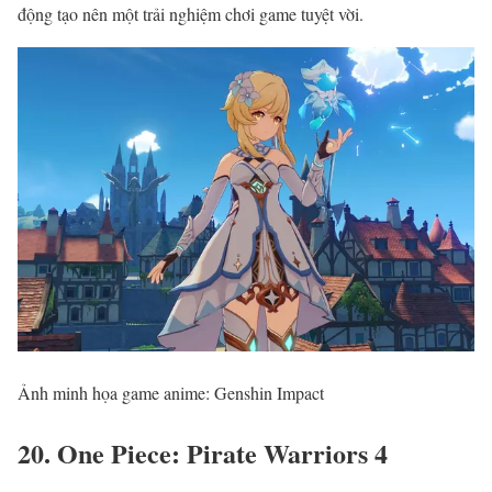
động tạo nên một trải nghiệm chơi game tuyệt vời.
Ảnh minh họa game anime: Genshin Impact
20. One Piece: Pirate Warriors 4