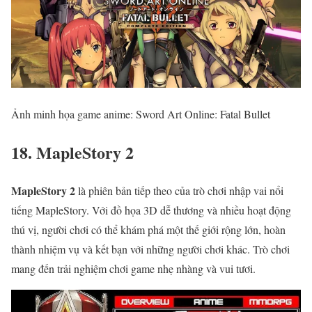
Ảnh minh họa game anime: Sword Art Online: Fatal Bullet
18. MapleStory 2
MapleStory 2
là phiên bản tiếp theo của trò chơi nhập vai nổi
tiếng MapleStory. Với đồ họa 3D dễ thương và nhiều hoạt động
thú vị, người chơi có thể khám phá một thế giới rộng lớn, hoàn
thành nhiệm vụ và kết bạn với những người chơi khác. Trò chơi
mang đến trải nghiệm chơi game nhẹ nhàng và vui tươi.