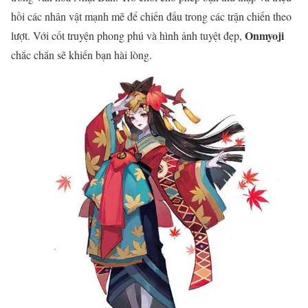
hồi các nhân vật mạnh mẽ để chiến đấu trong các trận chiến theo
Onmyoji
lượt. Với cốt truyện phong phú và hình ảnh tuyệt đẹp,
chắc chắn sẽ khiến bạn hài lòng.