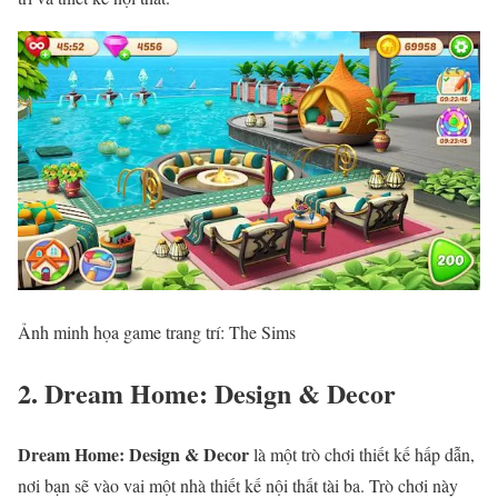
Ảnh minh họa game trang trí: The Sims
2. Dream Home: Design & Decor
Dream Home: Design & Decor
là một trò chơi thiết kế hấp dẫn,
nơi bạn sẽ vào vai một nhà thiết kế nội thất tài ba. Trò chơi này