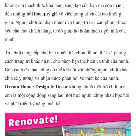
không chỉ thách thức khả năng sáng tạo của bạn mà còn mang
bài học quý giá
đến những
về việc trang trí và cải tạo không
gian. Người chơi sẽ nhận nhiệm vụ trang trí các căn phòng theo
yêu cầu của khách hàng, từ đó giúp họ hoàn thiện ngôi nhà của
mình.
Trò chơi cung cấp cho bạn nhiều lựa chọn đồ nội thất và phong
cách trang trí khác nhau, cho phép bạn thể hiện cá tính của mình.
Bên cạnh đó, bạn cũng có thể kết nối với những người chơi khác,
chia sẻ ý tưởng và nhận được phản hồi về thiết kế của mình.
Dream Home: Design & Decor
không chỉ là một trò chơi, mà
còn là một cộng đồng sáng tạo, nơi mọi người cùng nhau học hỏi
và phát triển kỹ năng thiết kế.