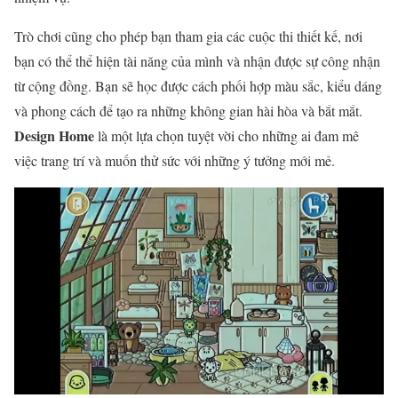
Trò chơi cũng cho phép bạn tham gia các cuộc thi thiết kế, nơi
bạn có thể thể hiện tài năng của mình và nhận được sự công nhận
từ cộng đồng. Bạn sẽ học được cách phối hợp màu sắc, kiểu dáng
và phong cách để tạo ra những không gian hài hòa và bắt mắt.
Design Home
là một lựa chọn tuyệt vời cho những ai đam mê
việc trang trí và muốn thử sức với những ý tưởng mới mẻ.