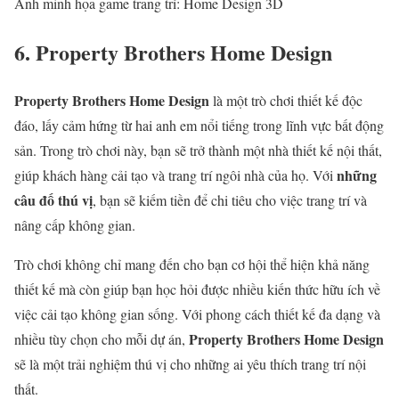
Ảnh minh họa game trang trí: Home Design 3D
6. Property Brothers Home Design
Property Brothers Home Design
là một trò chơi thiết kế độc
đáo, lấy cảm hứng từ hai anh em nổi tiếng trong lĩnh vực bất động
sản. Trong trò chơi này, bạn sẽ trở thành một nhà thiết kế nội thất,
những
giúp khách hàng cải tạo và trang trí ngôi nhà của họ. Với
câu đố thú vị
, bạn sẽ kiếm tiền để chi tiêu cho việc trang trí và
nâng cấp không gian.
Trò chơi không chỉ mang đến cho bạn cơ hội thể hiện khả năng
thiết kế mà còn giúp bạn học hỏi được nhiều kiến thức hữu ích về
việc cải tạo không gian sống. Với phong cách thiết kế đa dạng và
Property Brothers Home Design
nhiều tùy chọn cho mỗi dự án,
sẽ là một trải nghiệm thú vị cho những ai yêu thích trang trí nội
thất.