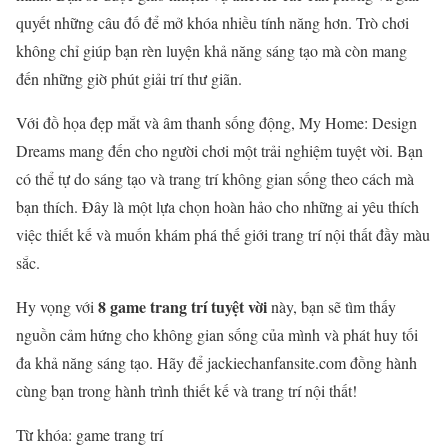
quyết những câu đố để mở khóa nhiều tính năng hơn. Trò chơi
không chỉ giúp bạn rèn luyện khả năng sáng tạo mà còn mang
đến những giờ phút giải trí thư giãn.
Với đồ họa đẹp mắt và âm thanh sống động, My Home: Design
Dreams mang đến cho người chơi một trải nghiệm tuyệt vời. Bạn
có thể tự do sáng tạo và trang trí không gian sống theo cách mà
bạn thích. Đây là một lựa chọn hoàn hảo cho những ai yêu thích
việc thiết kế và muốn khám phá thế giới trang trí nội thất đầy màu
sắc.
8 game trang trí tuyệt vời
Hy vọng với
này, bạn sẽ tìm thấy
nguồn cảm hứng cho không gian sống của mình và phát huy tối
đa khả năng sáng tạo. Hãy để jackiechanfansite.com đồng hành
cùng bạn trong hành trình thiết kế và trang trí nội thất!
Từ khóa: game trang trí