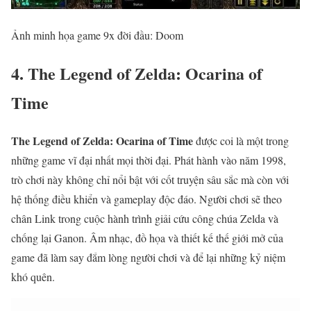
Ảnh minh họa game 9x đời đầu: Doom
4. The Legend of Zelda: Ocarina of
Time
The Legend of Zelda: Ocarina of Time
được coi là một trong
những game vĩ đại nhất mọi thời đại. Phát hành vào năm 1998,
trò chơi này không chỉ nổi bật với cốt truyện sâu sắc mà còn với
hệ thống điều khiển và gameplay độc đáo. Người chơi sẽ theo
chân Link trong cuộc hành trình giải cứu công chúa Zelda và
chống lại Ganon. Âm nhạc, đồ họa và thiết kế thế giới mở của
game đã làm say đắm lòng người chơi và để lại những kỷ niệm
khó quên.