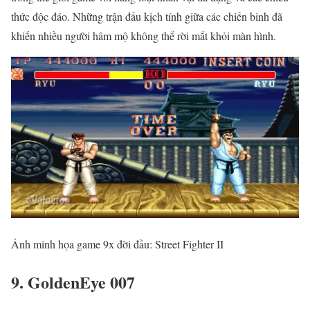
thức độc đáo. Những trận đấu kịch tính giữa các chiến binh đã
khiến nhiều người hâm mộ không thể rời mắt khỏi màn hình.
Ảnh minh họa game 9x đời đầu: Street Fighter II
9. GoldenEye 007