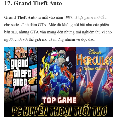
17. Grand Theft Auto
Grand Theft Auto
ra mắt vào năm 1997, là tựa game mở đầu
cho series đình đám GTA. Mặc dù không nổi bật như các phiên
bản sau, nhưng GTA vẫn mang đến những trải nghiệm thú vị cho
người chơi với thế giới mở và những nhiệm vụ độc đáo.