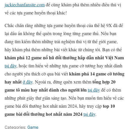
jackiechanfansite.com
để cùng khám phá thêm nhiều điều thú vị
về các tựa game huyền thoại khác!
Chắc chắn rằng những tựa game huyền thoại của thế hệ 9X đã để
lại dấu ấn không thể quên trong lòng từng game thủ. Nếu bạn
đang tìm kiếm thêm những trải nghiệm thú vị từ thế giới game,
hãy khám phá thêm những bài viết khác từ chúng tôi. Bạn có thể
khám phá 12 game nổ hũ đổi thưởng hấp dẫn nhất Việt Nam
tại đây
, hoặc tìm hiểu về những tựa game cờ tướng hay nhất dành
khám phá 14 game cờ tướng
cho người yêu thích cờ qua bài viết
hay nhất
tổng hợp 20
ở đây
. Ngoài ra, đừng quên xem thêm
game tô màu hay nhất dành cho người lớn
tại đây
để có thêm
những phút giây thư giãn sáng tạo. Nếu bạn muốn tìm hiểu về các
top 10
game bài đổi thưởng hot nhất năm 2024, hãy truy cập
game bài đổi thưởng hot nhất năm 2024
tại đây
.
Categories:
Game