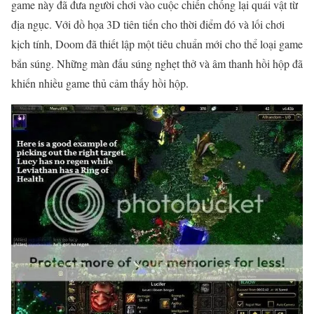
game này đã đưa người chơi vào cuộc chiến chống lại quái vật từ
địa ngục. Với đồ họa 3D tiên tiến cho thời điểm đó và lối chơi
kịch tính, Doom đã thiết lập một tiêu chuẩn mới cho thể loại game
bắn súng. Những màn đấu súng nghẹt thở và âm thanh hồi hộp đã
khiến nhiều game thủ cảm thấy hồi hộp.