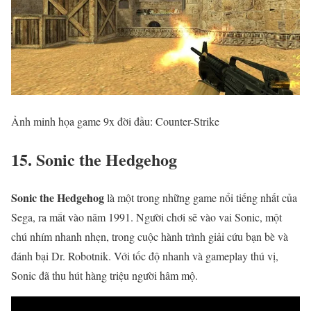
Ảnh minh họa game 9x đời đầu: Counter-Strike
15. Sonic the Hedgehog
Sonic the Hedgehog
là một trong những game nổi tiếng nhất của
Sega, ra mắt vào năm 1991. Người chơi sẽ vào vai Sonic, một
chú nhím nhanh nhẹn, trong cuộc hành trình giải cứu bạn bè và
đánh bại Dr. Robotnik. Với tốc độ nhanh và gameplay thú vị,
Sonic đã thu hút hàng triệu người hâm mộ.