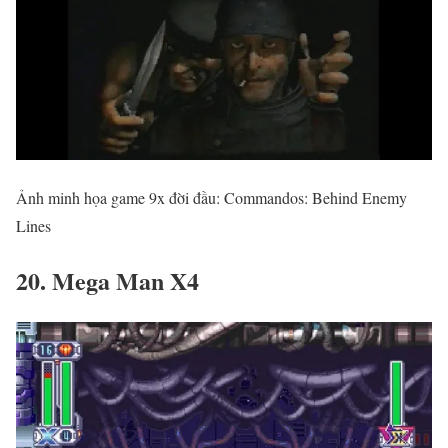
Ảnh minh họa game 9x đời đầu: Commandos: Behind Enemy
Lines
20. Mega Man X4