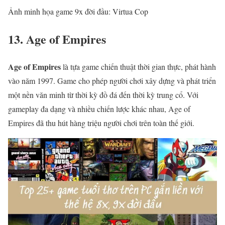
Ảnh minh họa game 9x đời đầu: Virtua Cop
13. Age of Empires
Age of Empires
là tựa game chiến thuật thời gian thực, phát hành
vào năm 1997. Game cho phép người chơi xây dựng và phát triển
một nền văn minh từ thời kỳ đồ đá đến thời kỳ trung cổ. Với
gameplay đa dạng và nhiều chiến lược khác nhau, Age of
Empires đã thu hút hàng triệu người chơi trên toàn thế giới.