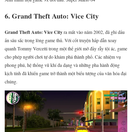
6. Grand Theft Auto: Vice City
Grand Theft Auto: Vice City
ra mắt vào năm 2002, đã ghi dấu
ấn sâu sắc trong lòng game thủ. Với cốt truyện hấp dẫn xoay
quanh Tommy Vercetti trong một thế giới mở đầy rẫy tội ác, game
cho phép người chơi tự do khám phá thành phố. Các nhiệm vụ
phong phú, hệ thống vũ khí đa dạng và những pha hành động
kịch tính đã khiến game trở thành một biểu tượng của văn hóa đại
chúng.