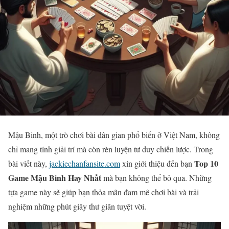
Mậu Binh, một trò chơi bài dân gian phổ biến ở Việt Nam, không
chỉ mang tính giải trí mà còn rèn luyện tư duy chiến lược. Trong
Top 10
bài viết này,
jackiechanfansite.com
xin giới thiệu đến bạn
Game Mậu Binh Hay Nhất
mà bạn không thể bỏ qua. Những
tựa game này sẽ giúp bạn thỏa mãn đam mê chơi bài và trải
nghiệm những phút giây thư giãn tuyệt vời.