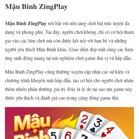
Mậu Binh ZingPlay
Mậu Binh ZingPlay
nổi bật với nền tảng chơi bài trực tuyến đa
dạng và phong phú. Tại đây, người chơi không chỉ có cơ hội tham
gia vào các bàn chơi mà còn được kết nối với bạn bè và những
người yêu thích Mậu Binh khác. Giao diện đẹp mắt cùng các hiệu
ứng sinh động mang lại trải nghiệm chơi game thú vị và hấp dẫn.
Mậu Binh ZingPlay cũng thường xuyên cập nhật các sự kiện và
chương trình khuyến mãi hấp dẫn, tạo cơ hội cho người chơi nhận
thêm nhiều phần thưởng giá trị. Đây là lý do tại sao tựa game này
được yêu thích và đánh giá cao trong cộng đồng game thủ.