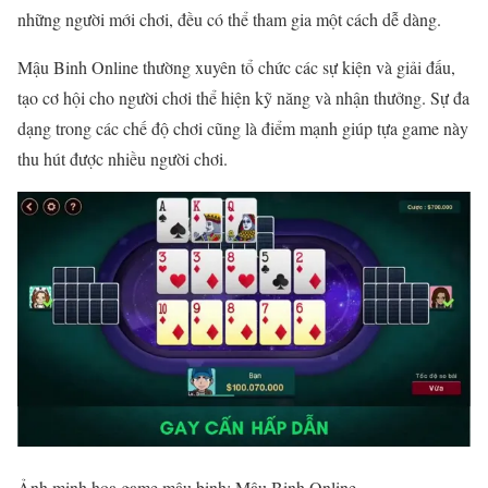
những người mới chơi, đều có thể tham gia một cách dễ dàng.
Mậu Binh Online thường xuyên tổ chức các sự kiện và giải đấu,
tạo cơ hội cho người chơi thể hiện kỹ năng và nhận thưởng. Sự đa
dạng trong các chế độ chơi cũng là điểm mạnh giúp tựa game này
thu hút được nhiều người chơi.
Ảnh minh họa game mậu binh: Mậu Binh Online