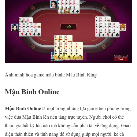
Ảnh minh họa game mậu binh: Mậu Binh King
Mậu Binh Online
Mậu Binh Online
là một trong những tựa game tiên phong trong
việc đưa Mậu Binh lên nền tảng trực tuyến. Người chơi có thể
tham gia bất kỳ lúc nào mà không cần phải tải về ứng dụng. Giao
diện thân thiện và tính năng dễ sử dụng giúp mọi người, kể cả