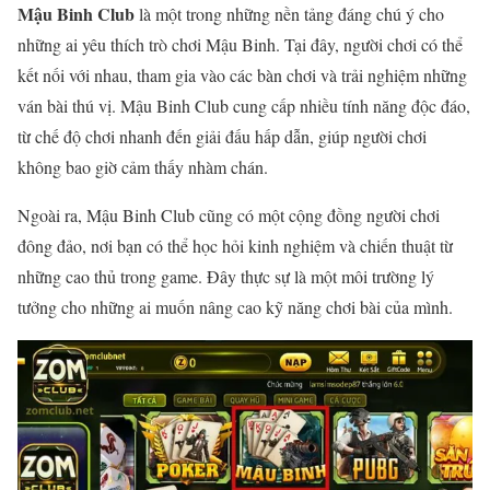
Mậu Binh Club
là một trong những nền tảng đáng chú ý cho
những ai yêu thích trò chơi Mậu Binh. Tại đây, người chơi có thể
kết nối với nhau, tham gia vào các bàn chơi và trải nghiệm những
ván bài thú vị. Mậu Binh Club cung cấp nhiều tính năng độc đáo,
từ chế độ chơi nhanh đến giải đấu hấp dẫn, giúp người chơi
không bao giờ cảm thấy nhàm chán.
Ngoài ra, Mậu Binh Club cũng có một cộng đồng người chơi
đông đảo, nơi bạn có thể học hỏi kinh nghiệm và chiến thuật từ
những cao thủ trong game. Đây thực sự là một môi trường lý
tưởng cho những ai muốn nâng cao kỹ năng chơi bài của mình.