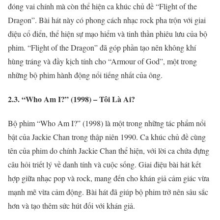
đóng vai chính mà còn thể hiện ca khúc chủ đề “Flight of the
Dragon”. Bài hát này có phong cách nhạc rock pha trộn với giai
điệu cổ điển, thể hiện sự mạo hiểm và tinh thần phiêu lưu của bộ
phim. “Flight of the Dragon” đã góp phần tạo nên không khí
hùng tráng và đầy kịch tính cho “Armour of God”, một trong
những bộ phim hành động nổi tiếng nhất của ông.
2.3. “Who Am I?” (1998) – Tôi Là Ai?
Bộ phim “Who Am I?” (1998) là một trong những tác phẩm nổi
bật của Jackie Chan trong thập niên 1990. Ca khúc chủ đề cùng
tên của phim do chính Jackie Chan thể hiện, với lời ca chứa đựng
câu hỏi triết lý về danh tính và cuộc sống. Giai điệu bài hát kết
hợp giữa nhạc pop và rock, mang đến cho khán giả cảm giác vừa
mạnh mẽ vừa cảm động. Bài hát đã giúp bộ phim trở nên sâu sắc
hơn và tạo thêm sức hút đối với khán giả.