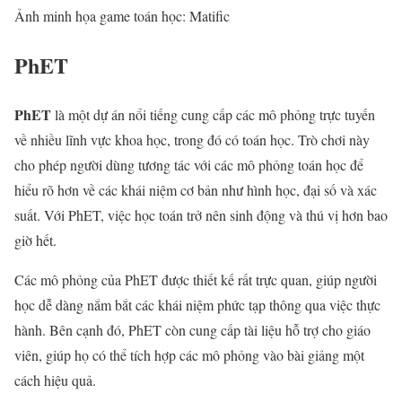
Ảnh minh họa game toán học: Matific
PhET
PhET
là một dự án nổi tiếng cung cấp các mô phỏng trực tuyến
về nhiều lĩnh vực khoa học, trong đó có toán học. Trò chơi này
cho phép người dùng tương tác với các mô phỏng toán học để
hiểu rõ hơn về các khái niệm cơ bản như hình học, đại số và xác
suất. Với PhET, việc học toán trở nên sinh động và thú vị hơn bao
giờ hết.
Các mô phỏng của PhET được thiết kế rất trực quan, giúp người
học dễ dàng nắm bắt các khái niệm phức tạp thông qua việc thực
hành. Bên cạnh đó, PhET còn cung cấp tài liệu hỗ trợ cho giáo
viên, giúp họ có thể tích hợp các mô phỏng vào bài giảng một
cách hiệu quả.