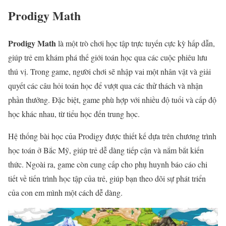
Prodigy Math
Prodigy Math
là một trò chơi học tập trực tuyến cực kỳ hấp dẫn,
giúp trẻ em khám phá thế giới toán học qua các cuộc phiêu lưu
thú vị. Trong game, người chơi sẽ nhập vai một nhân vật và giải
quyết các câu hỏi toán học để vượt qua các thử thách và nhận
phần thưởng. Đặc biệt, game phù hợp với nhiều độ tuổi và cấp độ
học khác nhau, từ tiểu học đến trung học.
Hệ thống bài học của Prodigy được thiết kế dựa trên chương trình
học toán ở Bắc Mỹ, giúp trẻ dễ dàng tiếp cận và nắm bắt kiến
thức. Ngoài ra, game còn cung cấp cho phụ huynh báo cáo chi
tiết về tiến trình học tập của trẻ, giúp bạn theo dõi sự phát triển
của con em mình một cách dễ dàng.