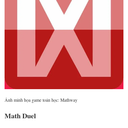
Ảnh minh họa game toán học: Mathway
Math Duel