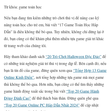
Từ khóa: game toán học
Nếu bạn đang tìm kiếm những trò chơi thú vị để nâng cao kỹ
năng toán học cho trẻ em, bài viết “17 Game Toán Học Hấp
Dẫn” là điều không thể bỏ qua. Tuy nhiên, không chỉ dừng lại ở
đó, bạn cũng có thể khám phá thêm nhiều tựa game giải trí khác
từ trang web của chúng tôi.
Hãy tham khảo danh sách
“20 Trò Chơi Halloween Độc Đáo”
để
có những trải nghiệm giải trí thú vị trong dịp lễ. Bên cạnh đó, nếu
bạn là tín đồ của game, đừng quên xem qua
“Tổng Hợp 13 Game
Online Kinh Điển”
, nơi tổng hợp những tựa game mà mọi game
thủ không thể bỏ qua. Hơn nữa, bạn cũng có thể tìm thấy những
game hành động xuất sắc trong bài viết
“Top 20 Game Hành
Động Đỉnh Cao”
để thử thách bản thân. Đừng quên ghé qua
“Top 20 Game Online PC Hấp Dẫn Nhất 2024”
để cập nhật